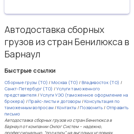
Автодоставка сборных
грузов из стран Бенилюкса в
Барнаул
Быстрые ссылки
Сборные грузы (ТО)
/
Москва (ТО)
/
Владивосток (ТО)
/
Санкт-Петербург (ТО)
/
Услуги таможенного
представителя
/
Услуги УЭО (таможенное оформление на
брокера)
/
Прайс-листы и договоры
/
Консультация по
таможенным вопросам
/
Контакты
/
Позвонить
/
Отправить
письмо
Автодоставка сборных грузов из стран Бенилюкса в
Барнаул от компании Онлог Систем – надежно,
профессионально, “под ключ” на выгодных условиях.