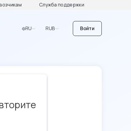
возчикам
Служба поддержки
RU
RUB
Войти
овторите