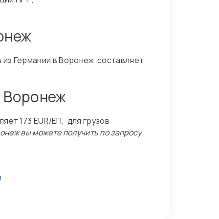
ронеж
ов из Германии в Воронеж составляет
в Воронеж
яет 173 EUR/ЕП, для грузов
ронеж вы можете получить по запросу
и