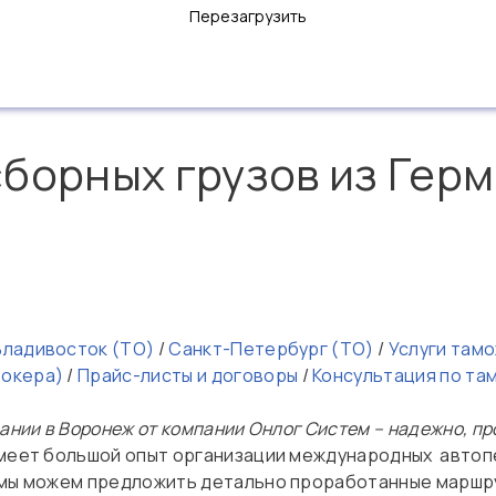
Перезагрузить
борных грузов из Герм
Владивосток (ТО)
/
Санкт-Петербург (ТО)
/
Услуги там
рокера)
/
Прайс-листы и договоры
/
Консультация по т
ании в Воронеж от компании Онлог Систем – надежно, пр
меет большой опыт организации международных автопе
у мы можем предложить детально проработанные маршр