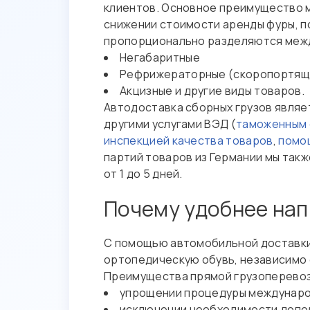
клиентов. Основное преимущество м
снижении стоимости аренды фуры, п
пропорционально разделяются между
Негабаритные
Рефрижераторные (скоропортящ
Акцизные и другие виды товаров.
Автодоставка сборных грузов являет
другими услугами ВЭД (
таможенным
инспекцией качества товаров
,
помо
партий товаров из Германии мы такж
от 1 до 5 дней.
Почему удобнее на
С помощью автомобильной доставки, 
ортопедическую обувь, независимо о
Преимущества прямой грузоперевоз
упрощении процедуры междунаро
исключении необходимости допол