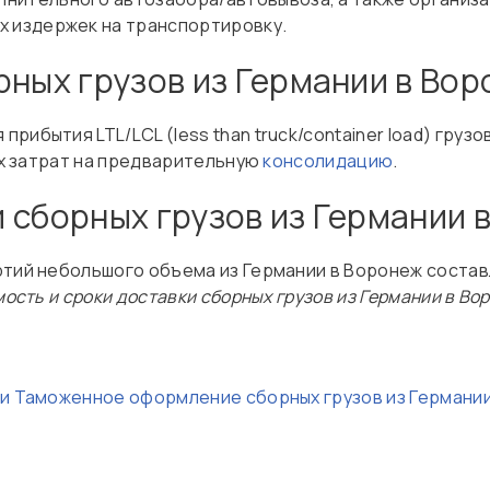
х издержек на транспортировку.
рных грузов из Германии в Во
рибытия LTL/LCL (less than truck/container load) груз
ных затрат на предварительную
консолидацию
.
 сборных грузов из Германии 
ртий небольшого объема из Германии в Воронеж составл
ость и сроки доставки сборных грузов из Германии в Во
ии
Таможенное оформление сборных грузов из Германи