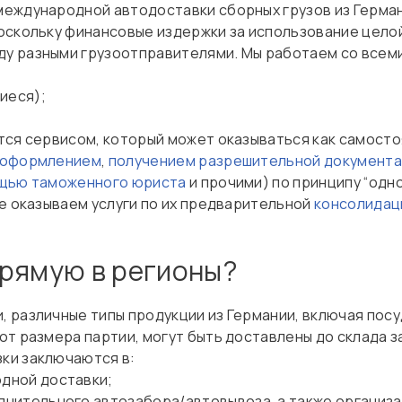
еждународной автодоставки сборных грузов из Герман
оскольку финансовые издержки за использование цело
 разными грузоотправителями. Мы работаем со всеми
иеся);
ся сервисом, который может оказываться как самостоя
 оформлением
,
получением разрешительной документ
щью таможенного юриста
и прочими) по принципу “одно
е оказываем услуги по их предварительной
консолидац
прямую в регионы?
различные типы продукции из Германии, включая посуд
т размера партии, могут быть доставлены до склада зак
ки заключаются в:
дной доставки;
нительного автозабора/автовывоза, а также организа