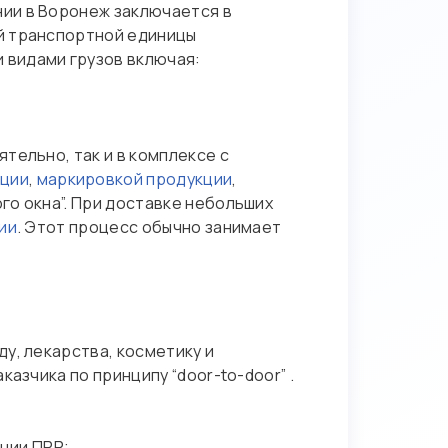
ии в Воронеж заключается в
й транспортной единицы
 видами грузов включая:
тельно, так и в комплексе с
ации
,
маркировкой продукции
,
го окна”. При доставке небольших
ии
. Этот процесс обычно занимает
у, лекарства, косметику и
азчика по принципу “door-to-door” .
ции ПРР;