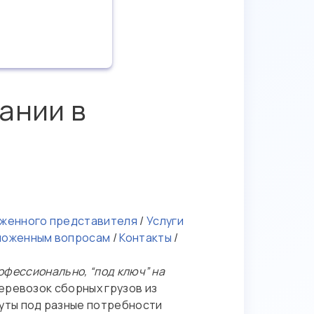
ании в
оженного представителя
/
Услуги
аможенным вопросам
/
Контакты
/
офессионально, “под ключ” на
ревозок сборных грузов из
уты под разные потребности