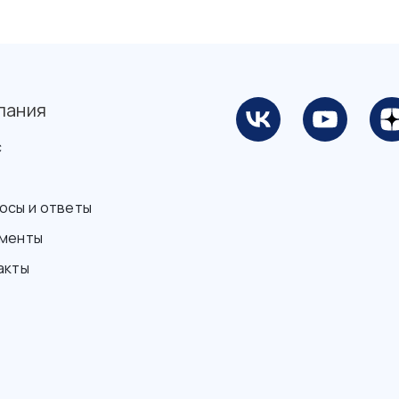
пания
с
осы и ответы
менты
акты