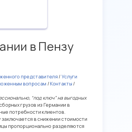
ании в Пензу
оженного представителя
/
Услуги
аможенным вопросам
/
Контакты
/
ессионально, “под ключ” на выгодных
борных грузов из Германии в
ные потребности клиентов.
 заключается в снижении стоимости
ницы пропорционально разделяются