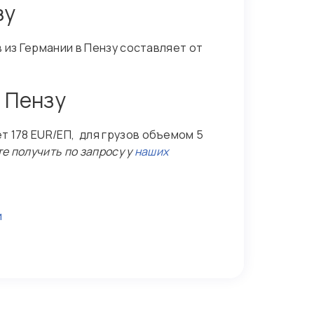
зу
в из Германии в Пензу составляет от
 Пензу
т 178 EUR/ЕП, для грузов объемом 5
е получить по запросу у
наших
и