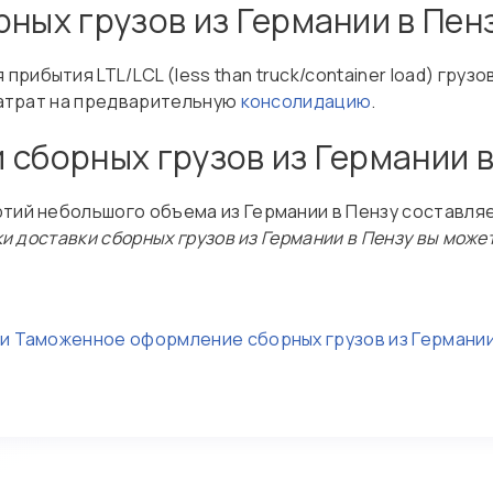
рных грузов из Германии в Пен
ибытия LTL/LCL (less than truck/container load) грузо
 затрат на предварительную
консолидацию
.
 сборных грузов из Германии в
тий небольшого объема из Германии в Пензу составляе
и доставки сборных грузов из Германии в Пензу вы может
ии
Таможенное оформление сборных грузов из Германи