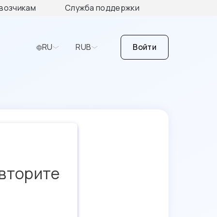
возчикам
Служба поддержки
RU
RUB
Войти
овторите