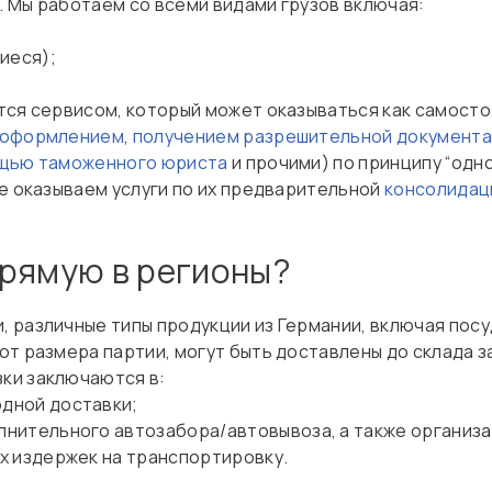
 Мы работаем со всеми видами грузов включая:
иеся);
ся сервисом, который может оказываться как самостоя
 оформлением
,
получением разрешительной документ
щью таможенного юриста
и прочими) по принципу “одно
е оказываем услуги по их предварительной
консолидац
прямую в регионы?
различные типы продукции из Германии, включая посуд
т размера партии, могут быть доставлены до склада зак
ки заключаются в:
дной доставки;
нительного автозабора/автовывоза, а также организа
х издержек на транспортировку.