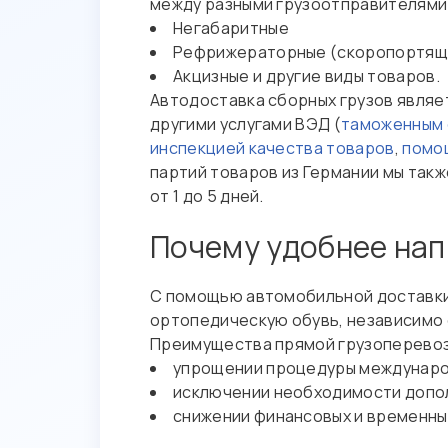
между разными грузоотправителями.
Негабаритные
Рефрижераторные (скоропортящ
Акцизные и другие виды товаров.
Автодоставка сборных грузов являет
другими услугами ВЭД (
таможенным
инспекцией качества товаров
,
помо
партий товаров из Германии мы такж
от 1 до 5 дней.
Почему удобнее на
С помощью автомобильной доставки, 
ортопедическую обувь, независимо о
Преимущества прямой грузоперевоз
упрощении процедуры междунаро
исключении необходимости допол
снижении финансовых и временны