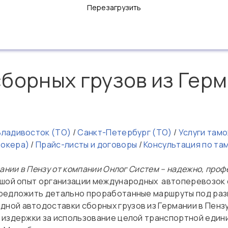
Перезагрузить
борных грузов из Герм
Владивосток (ТО)
/
Санкт-Петербург (ТО)
/
Услуги там
рокера)
/
Прайс-листы и договоры
/
Консультация по т
ании в Пензу от компании Онлог Систем – надежно, проф
шой опыт организации международных автоперевозок с
предложить детально проработанные маршруты под раз
ой автодоставки сборных грузов из Германии в Пензу
е издержки за использование целой транспортной еди