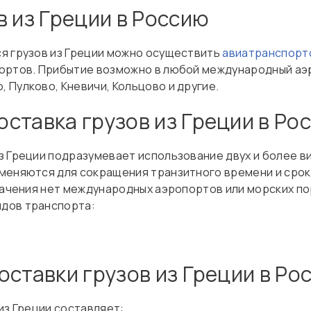
в из Греции в Россию
я грузов из Греции можно осуществить
авиатранспорт
ортов. Прибытие возможно в любой международный аэр
Пулково, Кневичи, Кольцово и другие.
ставка грузов из Греции в Ро
з Греции подразумевает использование двух и более в
еняются для сокращения транзитного времени и сроков
начения нет международных аэропортов или морских пор
дов транспорта:
оставки грузов из Греции в Ро
из Греции составляет: