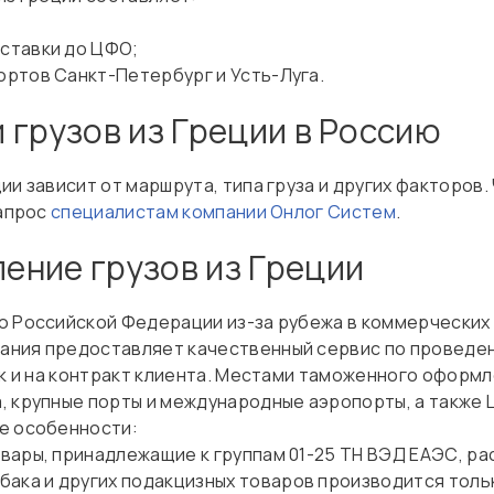
оставки до ЦФО;
портов Санкт-Петербург и Усть-Луга.
 грузов из Греции в Россию
ии зависит от маршрута, типа груза и других факторов
запрос
специалистам компании Онлог Систем
.
ние грузов из Греции
ю Российской Федерации из-за рубежа в коммерческих
ания предоставляет качественный сервис по провед
ак и на контракт клиента. Местами таможенного оформ
, крупные порты и международные аэропорты, а также 
е особенности:
товары, принадлежащие к группам 01-25 ТН ВЭД ЕАЭС, 
бака и других подакцизных товаров производится тол