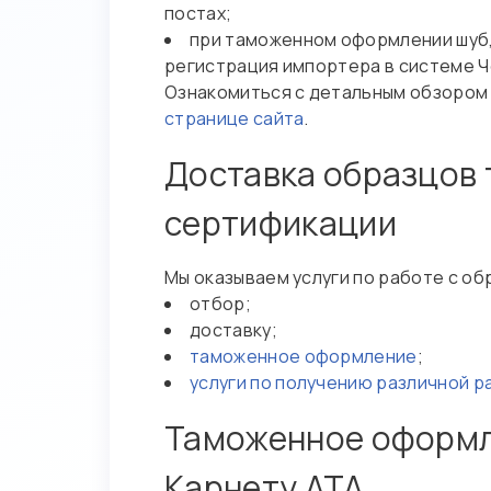
постах;
при таможенном оформлении шуб,
регистрация импортера в системе Ч
Ознакомиться с детальным обзором 
странице сайта
.
Доставка образцов 
сертификации
Мы оказываем услуги по работе с о
отбор;
доставку;
таможенное оформление
;
услуги по получению различной 
Таможенное оформле
Карнету АТА