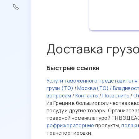
Доставка грузо
Быстрые ссылки
Услуги таможенного представителя
грузы (ТО)
/
Москва (ТО) / Владивос
вопросам
/
Контакты
/
Позвонить
/
О
Из Греции в больших количествах вво
посуду и другие товары. Организова
товарной номенклатурой ТН ВЭД ЕАЭ
рефрижераторные
продукты,
подак
транспортировки.