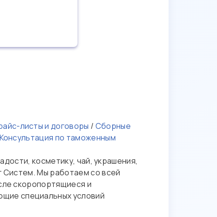
айс-листы и договоры
/
Сборные
Консультация по таможенным
адости, косметику, чай, украшения,
г Систем. Мы работаем со всей
исле скоропортящиеся и
ющие специальных условий