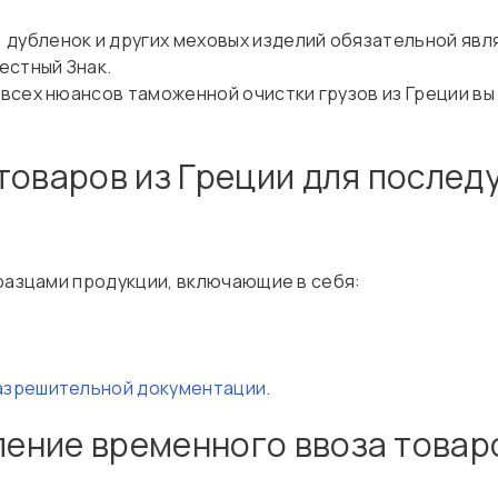
 дубленок и других меховых изделий обязательной явл
естный Знак.
всех нюансов таможенной очистки грузов из Греции в
товаров из Греции для после
бразцами продукции, включающие в себя:
разрешительной документации
.
ние временного ввоза товаро