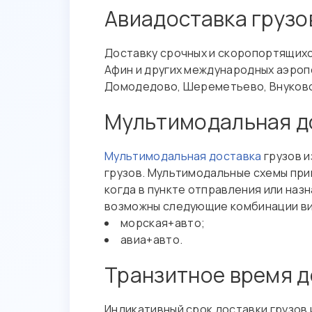
Авиадоставка грузо
Доставку срочных и скоропортящихс
Афин и других международных аэроп
Домодедово, Шереметьево, Внуково, 
Мультимодальная до
Мультимодальная доставка
грузов и
грузов. Мультимодальные схемы прим
когда в пункте отправления или наз
возможны следующие комбинации ви
морская+авто;
авиа+авто.
Транзитное время д
Индикативный срок доставки грузов 