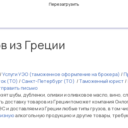
Перезагрузить
в из Греции
/
Услуги УЭО (таможенное оформление на брокера)
/
Пр
ток (ТО)
/
Санкт-Петербург (ТО)
/
Таможенный юрист
/
тправить письмо
зят шубы, дубленки, оливки и оливковое масло, вино, сл
ть доставку товаров из Греции поможет компания Онло
С и доставляем из Греции любые типы грузов, в том ч
цизную
алкогольную продукцию и другие товары, требу