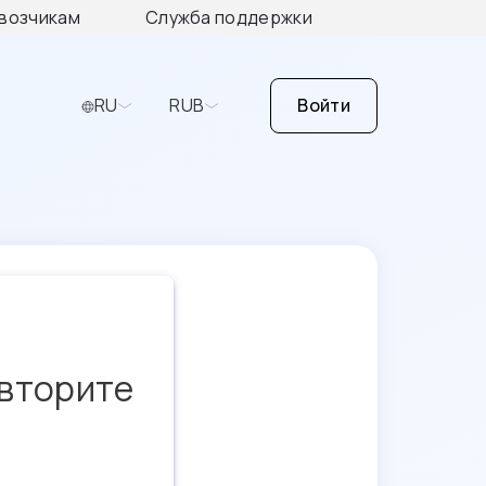
возчикам
Служба поддержки
RU
RUB
Войти
овторите