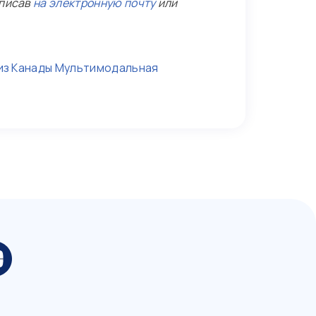
аписав
на электронную почту
или
из Канады
Мультимодальная