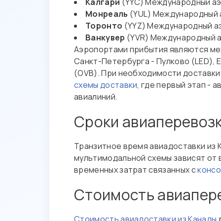
Калгари
(YYC) Международный аэ
Монреаль
(YUL) Международный
Торонто
(YYZ) Международный а
Ванкувер
(YVR) Международный 
Аэропортами прибытия являются ме
Санкт-Петербурга - Пулково (LED), 
(OVB). При необходимости доставки
схемы доставки
, где первый этап -
авиалиний.
Сроки авиаперевозк
Транзитное время авиадоставки из К
мультимодальной схемы зависят от 
временных затрат связанных с
конс
Стоимость авиапере
Стоимость авиадоставки из Канады
р