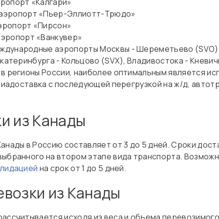
ропорт «Калгари»
 аэропорт «Пьер-Эллиотт-Трюдо»
эропорт «Пирсон»
аэропорт «Ванкувер»
ждународные аэропорты Москвы - Шереметьево (SVO), 
Екатеринбурга - Кольцово (SVX), Владивостока - Кневи
 в регионы России, наиболее оптимальным является и
 авиадоставка с последующей перегрузкой на ж/д, авто
и из Канады
анады в Россию составляет от 3 до 5 дней. Сроки дост
выбранного на втором этапе вида транспорта. Возмож
олидацией
на срок от 1 до 5 дней.
возки из Канады
ассчитывается исходя из веса и объема перевозимого г