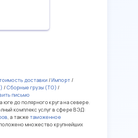
тоимость доставки
/
Импорт
/
)
/
Сборные грузы (ТО)
/
вить письмо
 юге до полярного круга на севере.
олный комплекс услуг в сфере ВЭД:
ров
, а также
таможенное
сположено множество крупнейших