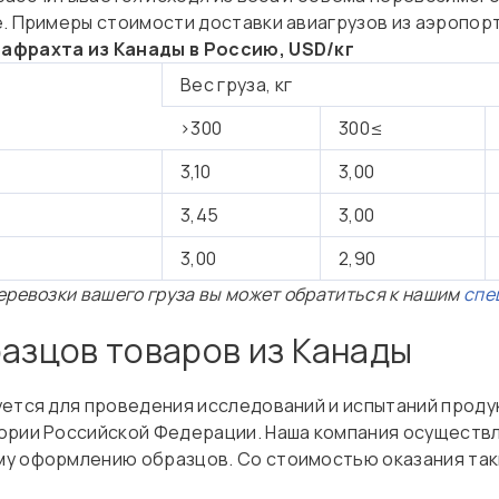
е. Примеры стоимости доставки авиагрузов из аэропор
афрахта из Канады в Россию, USD/кг
Вес груза, кг
>300
300≤
3,10
3,00
3,45
3,00
3,00
2,90
еревозки вашего груза вы может обратиться к нашим
спе
разцов товаров из Канады
уется для проведения исследований и испытаний проду
ории Российской Федерации. Наша компания осуществля
у оформлению образцов. Со стоимостью оказания таки