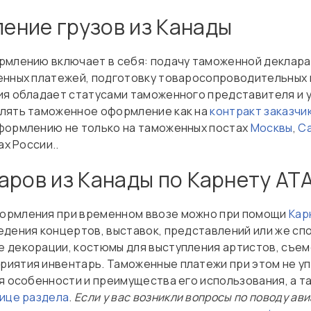
ение грузов из Канады
ормлению включает в себя: подачу таможенной деклар
енных платежей, подготовку товаросопроводительных 
ия обладает статусами таможенного представителя и
влять таможенное оформление как на
контракт заказчи
формлению не только на таможенных постах
Москвы
,
Са
ах России..
аров из Канады по Карнету АТ
ормления при временном ввозе можно при помощи
Кар
едения концертов, выставок, представлений или же сп
 декорации, костюмы для выступления артистов, съем
иятия инвентарь. Таможенные платежи при этом не уп
ся особенности и преимущества его использования, а 
ице раздела
.
Если у вас возникли вопросы по поводу ав