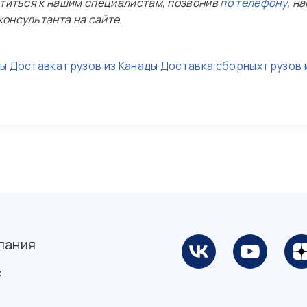
атиться к нашим специалистам, позвонив
по телефону
, н
онсультанта на сайте.
ды
Доставка грузов из Канады
Доставка сборных грузов 
пания
с