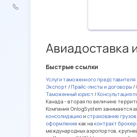
Авиадоставка 
Быстрые ссылки
Услуги таможенного представителя
Экспорт
/
Прайс-листы и договоры
/
Таможенный юрист
/
Консультация п
Канада - вторая по величине террит
Компания OnlogSystem занимается ав
консолидацию
и
страхование грузов
оформление
как на
контракт брокер
международных аэропортов, крупней