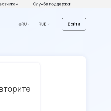
возчикам
Служба поддержки
RU
RUB
Войти
овторите