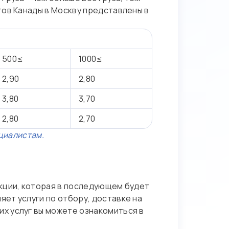
тов Канады в Москву представлены в
500≤
1000≤
2,90
2,80
3,80
3,70
2,80
2,70
циалистам.
кции, которая в последующем будет
ет услуги по отбору, доставке на
х услуг вы можете ознакомиться в