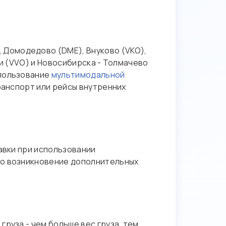
Домодедово (DME), Внуково (VKO),
чи (VVO) и Новосибирска - Толмачево
спользование
мультимодальной
транспорт или рейсы внутренних
авки при использовании
но возникновение дополнительных
руза - чем больше вес груза, тем