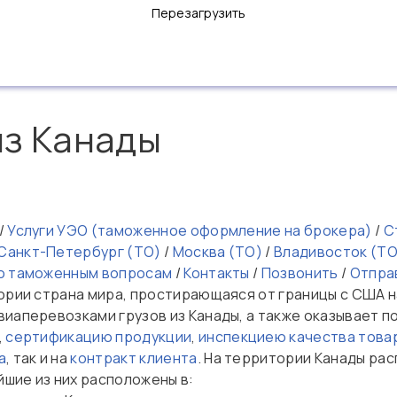
Перезагрузить
из Канады
/
Услуги УЭО (таможенное оформление на брокера)
/
С
Санкт-Петербург (ТО)
/
Москва (ТО)
/
Владивосток (ТО
о таможенным вопросам
/
Контакты
/
Позвонить
/
Отпра
ории страна мира, простирающаяся от границы с США на
иаперевозками грузов из Канады, а также оказывает п
,
сертификацию продукции
,
инспекциею качества това
а
, так и на
контракт клиента
. На территории Канады ра
шие из них расположены в: