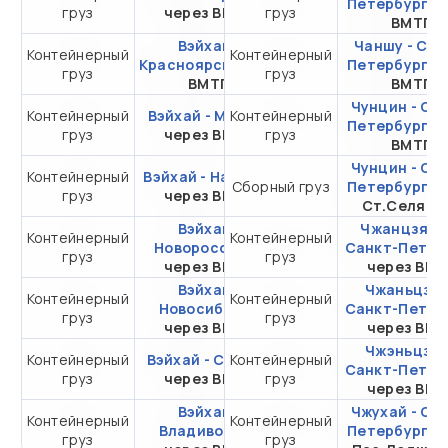
Петербург
ч
груз
через ВМТП
груз
20DC
ВМТП
Вэйхай -
Чаншу - Сан
Контейнерный
Контейнерный
от 339 873,35 ₽ за
Красноярск
через
Петербург
ч
груз
груз
20DC
ВМТП
ВМТП
Чунцин - Са
Контейнерный
Вэйхай - Москва
Контейнерный
от 384 709,36 ₽ за
Петербург
ч
груз
через ВМТП
груз
20DC
ВМТП
Чунцин - Са
Контейнерный
Вэйхай - Находка
от 106 698,06 ₽ за
Сборный груз
Петербург
ч
груз
через ВМТП
20DC
Ст.Селяти
Вэйхай -
Чжанцзяган
Контейнерный
Контейнерный
от 501 768,35 ₽ за
Новороссийск
Санкт-Петер
груз
груз
20DC
через ВМТП
через ВМ
Вэйхай -
Чжаньцзян
Контейнерный
Контейнерный
от 365 446,15 ₽ за
Новосибирск
Санкт-Петер
груз
груз
20DC
через ВМТП
через ВМ
Чжэньцзян
Контейнерный
Вэйхай - Самара
Контейнерный
от 393 113,35 ₽ за
Санкт-Петер
груз
через ВМТП
груз
20DC
через ВМ
Вэйхай -
Чжухай - Са
Контейнерный
Контейнерный
от 194 613,35 ₽ за
Владивосток
Петербург
ч
груз
груз
20DC