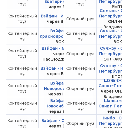
Екатеринбург
Петербург
ч
груз
груз
20DC
через ВСК
ВМТП
Сямынь - Са
Контейнерный
Вэйфан - Иркутск
от 272 648,29 ₽ за
Петербург
ч
Сборный груз
груз
через ВМТП
20DC
ОНЛ-НУП
Владивост
Вэйфан -
Сямынь - Са
Контейнерный
Контейнерный
от 249 841,46 ₽ за
Красноярск
через
Петербург
ч
груз
груз
20DC
ВСК
ВСК
Вэйфан - Москва
Сучжоу - Са
Контейнерный
от 318 206,05 ₽ за
через
Сборный груз
Петербург
ч
груз
20DC
Пас.Лоджистик
ОНЛ-АФХ В
Сучжоу - Са
Контейнерный
Вэйфан - Находка
Контейнерный
от 106 698,06 ₽ за
Петербург
ч
груз
через ВМКТ
груз
20DC
КТСП
Шэньчжэнь
Вэйфан -
Контейнерный
от 345 163,30 ₽ за
Санкт-Петер
Новороссийск
Сборный груз
груз
20DC
через ОНЛ-
через НЛЭ
Владивост
Вэйфан -
Шэньчжэнь
Контейнерный
Контейнерный
от 250 897,46 ₽ за
Новосибирск
Санкт-Петер
груз
груз
20DC
через ВСК
через ВС
Нинбо - Сан
Контейнерный
Вэйфан - Самара
от 323 182,46 ₽ за
Сборный груз
Петербург
ч
груз
через ВСК
20DC