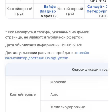
ОНЛ-РКЛ В
Вэйфан -
Саншуй - Са
Контейнерный
Контейнерный
от 106 698,06 ₽ за
Владивосток
Петербург
ч
груз
груз
20DC
через ВМКТ
ВСК
* Все маршруты и тарифы, указанные на данной
странице, не являются публичной офертой.
Дата обновления информации: 19-06-2026
Для актуализации расчета перейдите в
онлайн
калькулятор доставки OnlogSystem
.
Классификация грузо
Морские
Контейнерные
Авто
Железнодорожные