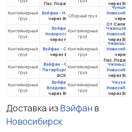
груз
груз
20DC
Пас.Лоджистик
через ВМ
Чунцин -
Контейнерный
Вэйфан - Находка
от 106 698,06 ₽ за
Новосибир
Сборный груз
груз
через ВМКТ
20DC
через
Ст.Селяти
Вэйфан -
Чжанцзяган
Контейнерный
Контейнерный
от 345 163,30 ₽ за
Новороссийск
Новосибир
груз
груз
20DC
через НЛЭ
через ВМ
Чжаньцзян
Контейнерный
Вэйфан - Самара
Контейнерный
от 323 182,46 ₽ за
Новосибир
груз
через ВСК
груз
20DC
через
Пас.Лоджис
Вэйфан - Санкт-
Чжэньцзян
Контейнерный
Контейнерный
от 297 560,46 ₽ за
Петербург
через
Новосибир
груз
груз
20DC
ВСК
через ВМ
Вэйфан -
Чжухай -
Контейнерный
Контейнерный
от 106 698,06 ₽ за
Владивосток
Новосибир
груз
груз
20DC
через ВМКТ
через ВМ
Доставка из
Вэйфан
в
Новосибирск