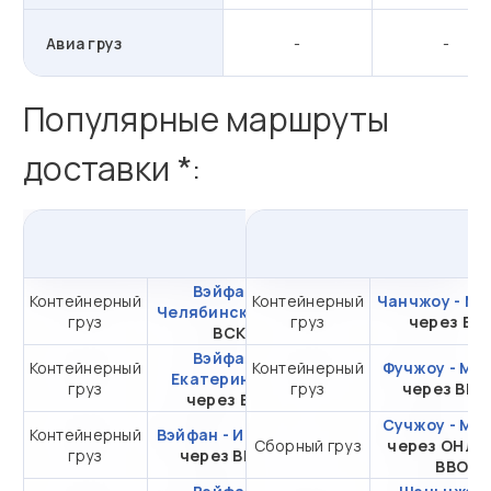
Авиа груз
-
-
Популярные маршруты
доставки *:
из
Вэйфан
в
Россию
Вэйфан -
Контейнерный
Контейнерный
от 295 543,46 ₽ за
Чанчжоу - Мо
Челябинск
через
груз
груз
20DC
через ВС
ВСК
Вэйфан -
Контейнерный
Контейнерный
от 285 543,46 ₽ за
Фучжоу - Мо
Екатеринбург
груз
груз
20DC
через ВМ
через ВСК
Сучжоу - Мо
Контейнерный
Вэйфан - Иркутск
от 272 648,29 ₽ за
Сборный груз
через ОНЛ-
груз
через ВМТП
20DC
ВВО