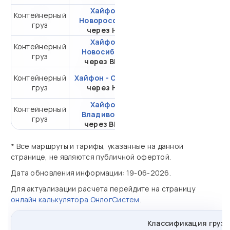
Хайфон -
Контейнерный
от 323 513,63 ₽ за
Новороссийск
груз
20DC
через НЛЭ
Хайфон -
Контейнерный
от 309 484,29 ₽ за
Новосибирск
груз
20DC
через ВМКТ
Контейнерный
Хайфон - Самара
от 510 510,71 ₽ за
груз
через НЛЭ
20DC
Хайфон -
Контейнерный
от 108 498,11 ₽ за
Владивосток
груз
20DC
через ВМТП
* Все маршруты и тарифы, указанные на данной
странице, не являются публичной офертой.
Дата обновления информации: 19-06-2026.
Для актуализации расчета перейдите на страницу
онлайн калькулятора ОнлогСистем
.
Классификация грузо