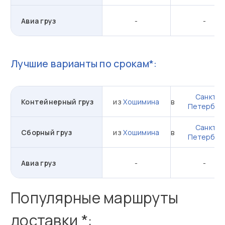
Авиа груз
-
-
Лучшие варианты по срокам*:
Санкт-
Контейнерный груз
из
Хошимина
в
Петербур
Санкт-
Сборный груз
из
Хошимина
в
Петербур
Авиа груз
-
-
Популярные маршруты
доставки *: