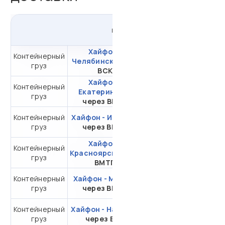
из
Вьетнама
в
Россию
Хайфон -
Контейнерный
от 308 113,39 ₽ за
Челябинск
через
груз
20DC
ВСК
Хайфон -
Контейнерный
от 302 894,29 ₽ за
Екатеринбург
груз
20DC
через ВМКТ
Контейнерный
Хайфон - Иркутск
от 245 299,12 ₽ за
груз
через ВМТП
20DC
Хайфон -
Контейнерный
от 282 956,36 ₽ за
Красноярск
через
груз
20DC
ВМТП
Контейнерный
Хайфон - Москва
от 360 654,45 ₽ за
груз
через ВМПП
20DC
Контейнерный
Хайфон - Находка
от 163 121,29 ₽ за
груз
через ВСК
20DC