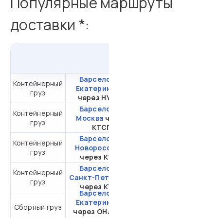
Популярные маршруты
доставки *:
из
Испании
в
Россию
Барселона -
Контейнерный
от 572 833,36 ₽ за
Екатеринбург
груз
20DC
через НУТЭП
Барселона -
Контейнерный
от 447 951,07 ₽ за
Москва
через
груз
20DC
КТСП
Барселона -
Контейнерный
от 592 928,28 ₽ за
Новороссийск
груз
20DC
через КТСП
Барселона -
Контейнерный
от 261 901,94 ₽ за
Санкт-Петербург
груз
20DC
через КТСП
Барселона -
Екатеринбург
от 29 044,58 ₽ за 1
Сборный груз
через ОНЛ-РКЛ
м³