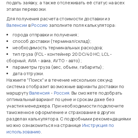
подать заявку, а также отслеживать её статус на всех
этапах перевозки.
Для получения расчета стоимости доставки из
Валенсии
в
Россию
заполните поля калькулятора:
города отправки и получения;
способ доставки (терминал/склад);
необходимость терминальных расходов;
тип груза (FCL - контейнер 20 DC/40 HC, LCL -
сборный, AVIA - авиа, AVTO - авто);
параметры груза (вес, объем, габариты);
дата отгрузки.
Нажмите "Поиск" и в течение нескольких секунд
система отобразит возможные варианты доставки по
маршруту
Валенсия
-
Россия
. Вы сможете подобрать
оптимальный вариант по цене и срокам даже без
участия менеджера. При необходимости подключите
таможенное оформление и страхование в других
разделах калькулятора. С подробными рекомендациями
можно ознакомиться на странице
Инструкция по
использованию
.