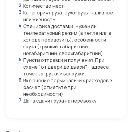
2
Количество мест.
3
Категория груза: сухогрузы, наливные
или живность.
4
Специфика доставки: нужен ли
температурный режим (в тепле или в
холоде перевозить), особенности
груза (хрупкий, габаритный,
негабаритный, сверхгабаритный).
5
Пункты отправки и получения. При
схеме "от двери до двери" - адреса
точек загрузки и выгрузки.
6
Включение терминальных расходов в
расчет (отметьте при
необходимости)
7
Дата сдачи груза на перевозку.