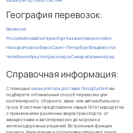
калькулятор ОнлогСистем
.
География перевозок:
Валенсия
Россия
Москва
Екатеринбург
Казань
Новороссийск
Находка
Новосибирск
Санкт-Петербург
Владивосток
Челябинск
Иркутск
Красноярск
Самара
Калининград
Справочная информация:
С помощью
калькулятора доставки OnlogSystem
вы
подберете оптимальный способ перевозки для
контейнерного, сборного, авиа‑ или автомобильного
груза. В системе представлено свыше 16141 маршрутов
с применением различных видов транспорта: от
авиадоставки и автоперевозок до морских и
железнодорожных решений. Встроенные функции
расчета, фильтрации и сортировки упрощают поиск