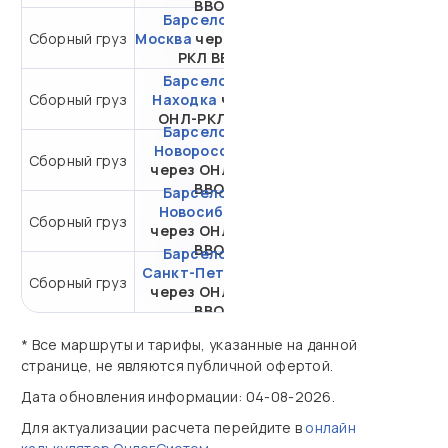
ВВО
Барселона -
от 30 824,58 ₽ за 1
Сборный груз
Москва
через ОНЛ-
м³
РКЛ ВВО
Барселона -
Сборный груз
Находка
через
от 19 380,85 ₽ за 1 м³
ОНЛ-РКЛ ВВО
Барселона -
Новороссийск
Сборный груз
от 34 188,58 ₽ за 1 м³
через ОНЛ-РКЛ
ВВО
Барселона -
Новосибирск
от 26 773,58 ₽ за 1
Сборный груз
через ОНЛ-РКЛ
м³
ВВО
Барселона -
Санкт-Петербург
Сборный груз
от 31 659,58 ₽ за 1 м³
через ОНЛ-РКЛ
ВВО
* Все маршруты и тарифы, указанные на данной
странице, не являются публичной офертой.
Дата обновления информации: 04-08-2026.
Для актуализации расчета перейдите в
онлайн