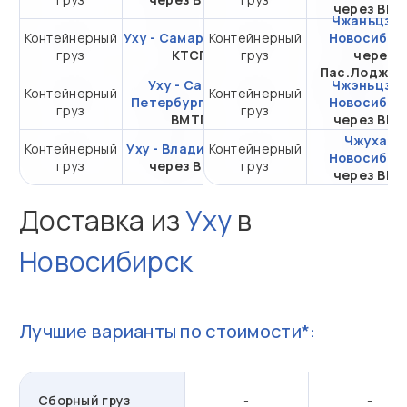
через ВМ
Чжаньцзян
Контейнерный
Уху - Самара
Контейнерный
через
от 742 049,51 ₽ за
Новосибир
груз
КТСП
груз
20DC
через
Пас.Лоджис
Уху - Санкт-
Чжэньцзян
Контейнерный
Контейнерный
от 398 613,35 ₽ за
Петербург
через
Новосибир
груз
груз
20DC
ВМТП
через ВМ
Чжухай -
Контейнерный
Уху - Владивосток
Контейнерный
от 192 777,37 ₽ за
Новосибир
груз
через ВМТП
груз
20DC
через ВМ
Доставка из
Уху
в
Новосибирск
Лучшие варианты по стоимости*:
Сборный груз
-
-