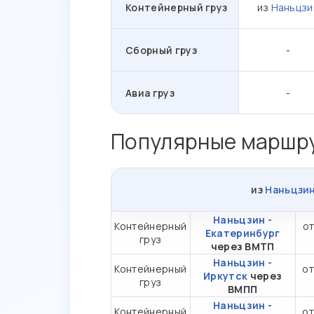
Контейнерный груз
из
Наньцзи
Сборный груз
-
Авиа груз
-
Популярные маршру
из
Наньцзи
Наньцзин -
Контейнерный
от
Екатеринбург
груз
через ВМТП
Наньцзин -
Контейнерный
от
Иркутск
через
груз
ВМПП
Наньцзин -
Контейнерный
от