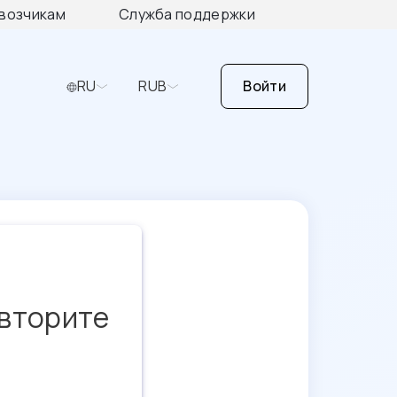
возчикам
Служба поддержки
RU
RUB
Войти
овторите