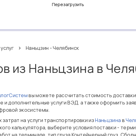
Перезагрузить
 услуг
Наньцзин - Челябинск
ов из Наньцзина в Чел
нлогСистем
вы можете рассчитать стоимость доставки
 и дополнительные услуги ВЭД, а также оформить зая
ифровой экосистемы.
 затрат на услуги транспортировки из
Наньцзина
в
Чел
ого калькулятора, выберите условия поставки - терми
бот на терминале, тип груза Контейнерный груз, Сборн