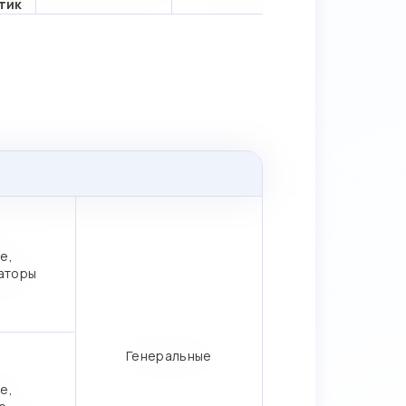
тик
е,
аторы
Генеральные
е,