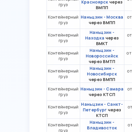
Красноярск
через
груз
ВМПП
Контейнерный
Наньцзин - Москва
от
груз
через ВМПП
Наньцзин -
Контейнерный
от
Находка
через
груз
ВМКТ
Наньцзин -
Контейнерный
от
Новороссийск
груз
через ВМТП
Наньцзин -
Контейнерный
от
Новосибирск
груз
через ВМПП
Контейнерный
Наньцзин - Самара
от
груз
через КТСП
Наньцзин - Санкт-
Контейнерный
от
Петербург
через
груз
КТСП
Наньцзин -
Контейнерный
от
Владивосток
груз