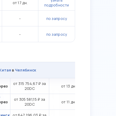
узнать
от 17 дн.
подробности
-
по запросу
-
по запросу
Китая
в
Челябинск
-
от 315 754,67 ₽ за
ерез
от 13 дн.
20DC
-
от 305 581,15 ₽ за
ерез
от 11 дн.
20DC
бинск
от 647 196,03 ₽ за