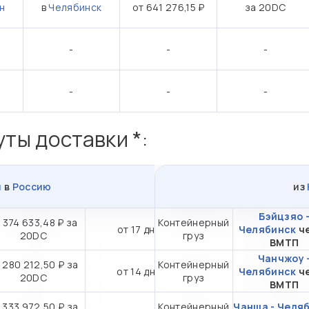
н
в
Челябинск
от 641 276,15 ₽
за 20DC
-
-
-
-
-
-
ты доставки *:
н
в
Россию
из
Бэйцзяо 
 374 633,48 ₽ за
Контейнерный
от 17 дн.
Челябинск
ч
20DC
груз
ВМТП
Чанчжоу 
 280 212,50 ₽ за
Контейнерный
от 14 дн.
Челябинск
ч
20DC
груз
ВМТП
 333 972,50 ₽ за
Контейнерный
Чанша - Челя