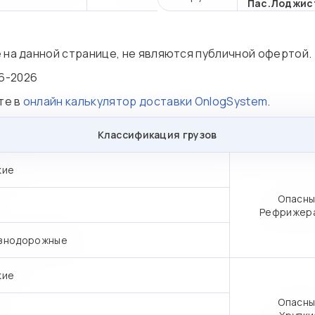
Пас.Лоджис
е на данной странице, не являются публичной офертой.
6-2026
те в
онлайн калькулятор доставки OnlogSystem
.
Классификация грузов
кие
Опасны
Рефрижер
знодорожные
кие
Опасны