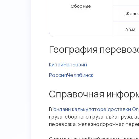
Сборные
Желе
Авиа
География перевоз
Китай
Наньцзин
Россия
Челябинск
Справочная инфор
В
онлайн калькуляторе доставки O
груза, сборного груза, авиа груза
перевозка, железнодорожная пере