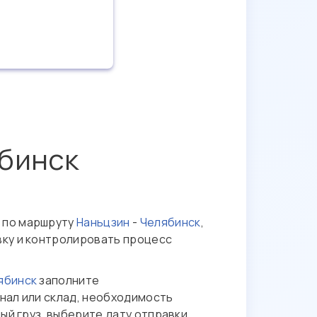
ябинск
 по маршруту
Наньцзин
-
Челябинск
,
вку и контролировать процесс
ябинск
заполните
нал или склад, необходимость
ый груз, выберите дату отправки,