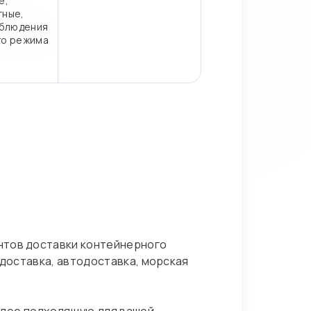
е,
тные,
блюдения
го режима
нтов доставки контейнерного
адоставка, автодоставка, морская