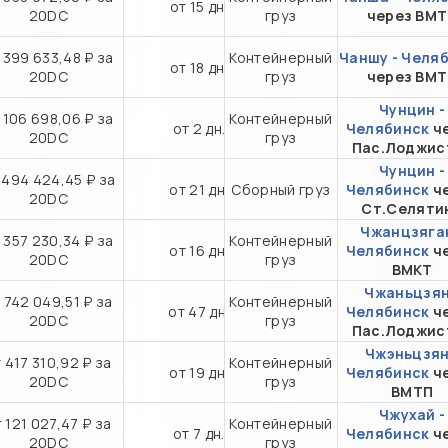
от 15 дн.
20DC
груз
через ВМ
 399 633,48 ₽ за
Контейнерный
Чаншу - Челя
от 18 дн.
20DC
груз
через ВМ
Чунцин -
 106 698,06 ₽ за
Контейнерный
от 2 дн.
Челябинск
ч
20DC
груз
Пас.Лоджис
Чунцин -
 494 424,45 ₽ за
от 21 дн.
Сборный груз
Челябинск
ч
20DC
Ст.Селяти
Чжанцзяган
 357 230,34 ₽ за
Контейнерный
от 16 дн.
Челябинск
ч
20DC
груз
ВМКТ
Чжаньцзян
 742 049,51 ₽ за
Контейнерный
от 47 дн.
Челябинск
ч
20DC
груз
Пас.Лоджис
Чжэньцзян
 417 310,92 ₽ за
Контейнерный
от 19 дн.
Челябинск
ч
20DC
груз
ВМТП
Чжухай -
 121 027,47 ₽ за
Контейнерный
от 7 дн.
Челябинск
ч
20DC
груз