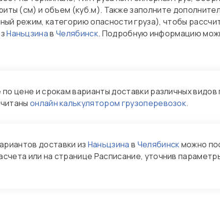
ариты (см) и объем (куб.м). Также заполните дополните
ный режим, категорию опасности груза), чтобы рассчи
из
Наньцзина
в
Челябинск
. Подробную информацию можн
по цене и срокам варианты доставки различных видов 
считаны
онлайн калькулятором грузоперевозок
.
ариантов доставки из
Наньцзина
в
Челябинск
можно по
асчета или на странице Расписание, уточнив параметры