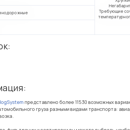
Хрупки
Негабари
Требующие со
знодорожные
температурно
ок:
мация:
nlogSystem
представлено более 11530 возможных вариа
, автомобильного груза разными видами транспорта: ави
возка.