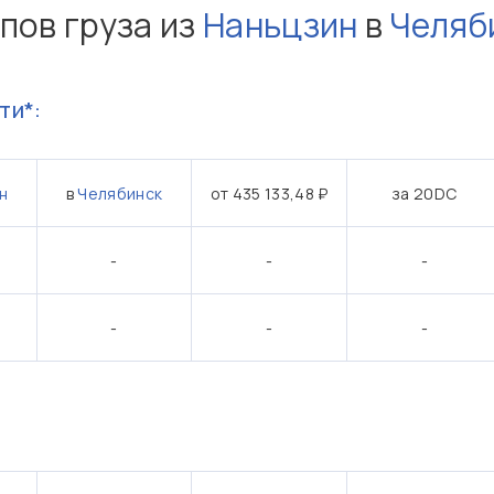
пов груза из
Наньцзин
в
Челяб
ти*:
н
в
Челябинск
от 435 133,48 ₽
за 20DC
-
-
-
-
-
-
: