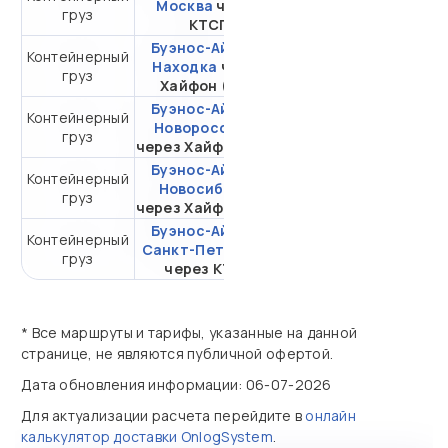
Москва
через
груз
20DC
КТСП
Буэнос-Айрес -
Контейнерный
от 431 699,44 ₽ за
Находка
через
груз
20DC
Хайфон (Тр.)
Буэнос-Айрес -
Контейнерный
от 340 317,44 ₽ за
Новороссийск
груз
20DC
через Хайфон (Тр.)
Буэнос-Айрес -
Контейнерный
от 580 706,06 ₽ за
Новосибирск
груз
20DC
через Хайфон (Тр.)
Буэнос-Айрес -
Контейнерный
от 332 459,65 ₽ за
Санкт-Петербург
груз
20DC
через КТСП
* Все маршруты и тарифы, указанные на данной
странице, не являются публичной офертой.
Дата обновления информации: 06-07-2026
Для актуализации расчета перейдите в
онлайн
калькулятор доставки OnlogSystem
.