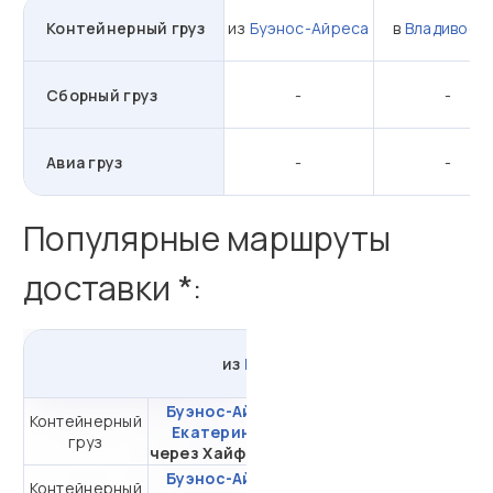
Контейнерный груз
из
Буэнос-Айреса
в
Владивост
Сборный груз
-
-
Авиа груз
-
-
Популярные маршруты
доставки *:
из
Буэнос-Айреса
в
Россию
Буэнос-Айрес -
Контейнерный
от 731 358,75 ₽ за
Екатеринбург
груз
20DC
через Хайфон (Тр.)
Буэнос-Айрес -
Контейнерный
от 511 184,17 ₽ за