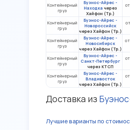
Буэнос-Айрес -
Контейнерный
от
Находка
через
груз
Хайфон (Тр.)
Буэнос-Айрес -
Контейнерный
от
Новороссийск
груз
через Хайфон (Тр.)
Буэнос-Айрес -
Контейнерный
от
Новосибирск
груз
через Хайфон (Тр.)
Буэнос-Айрес -
Контейнерный
от
Санкт-Петербург
груз
через КТСП
Буэнос-Айрес -
Контейнерный
от
Владивосток
груз
через Хайфон (Тр.)
Доставка из
Буэнос
Лучшие варианты по стоимос