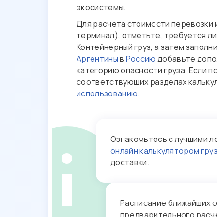
экосистемы.
Для расчета стоимости перевозки 
терминал), отметьте, требуется ли
Контейнерный груз, а затем заполн
Аргентины
в
Россию
добавьте допол
категорию опасности груза. Если п
соответствующих разделах калькул
использованию
.
Ознакомьтесь с лучшими л
онлайн калькулятором гру
доставки.
Расписание ближайших 
предварительного расче