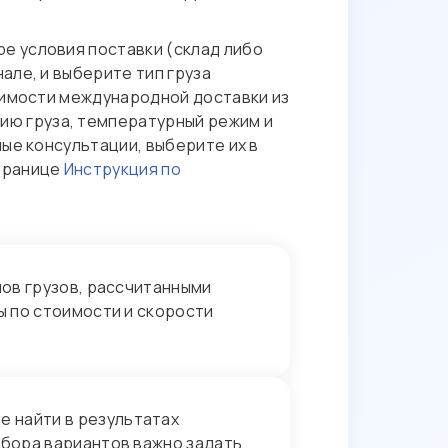
ре условия поставки (склад либо
але, и выберите тип груза
оимости международной доставки из
ию груза, температурный режим и
ые консультации, выберите их в
странице
Инструкция по
ов грузов, рассчитанными
ы по стоимости и скорости
е найти в результатах
дбора вариантов важно задать