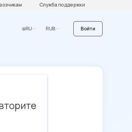
возчикам
Служба поддержки
RU
RUB
Войти
овторите