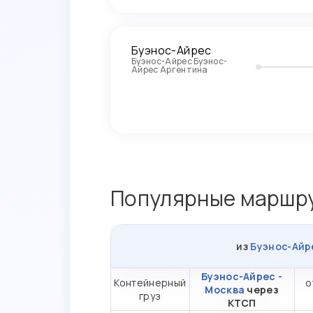
Буэнос-Айрес
Буэнос-Айрес Буэнос-
Айрес Аргентина
Популярные маршру
из
Буэнос-Айр
Буэнос-Айрес -
Контейнерный
о
Москва
через
груз
КТСП