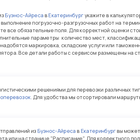
из
Буэнос-Айреса
в
Екатеринбург
укажите в калькулято
 выполнение погрузочно‑разгрузочных работ на термин
ите все обязательные поля. Для корректной оценки ст
нительные параметры: количество мест, классификац
онадобятся маркировка, складские услуги или таможенн
ятора. Все детали работы с сервисом размещены на 
огистическими решениями для перевозки различных тип
зоперевозок
. Для удобства мы отсортировали маршрут
отправлений из
Буэнос-Айреса
в
Екатеринбург
вы может
та или на странице "Расписание". Для корректного по