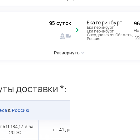
Екатеринбург
95 суток
96
Екатеринбург
На
Екатеринбург
Свердловская Область,
2
Россия
Развернуть
ты доставки *:
еса
в
Россию
т 511 184,17 ₽ за
от 41 дн.
20DC