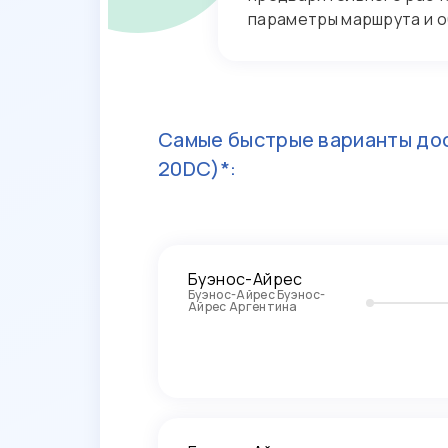
параметры маршрута и об
Самые быстрые варианты дос
20DC)*:
Буэнос-Айрес
Буэнос-Айрес Буэнос-
Айрес Аргентина