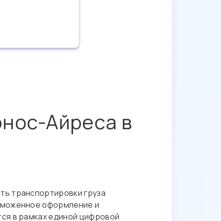
энос-Айреса в
сть транспортировки груза
 таможенное оформление и
тся в рамках единой цифровой