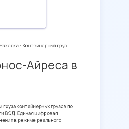
 Находка - Контейнерный груз
энос-Айреса в
 груза контейнерных грузов по
ги ВЭД. Единая цифровая
нения в режиме реального