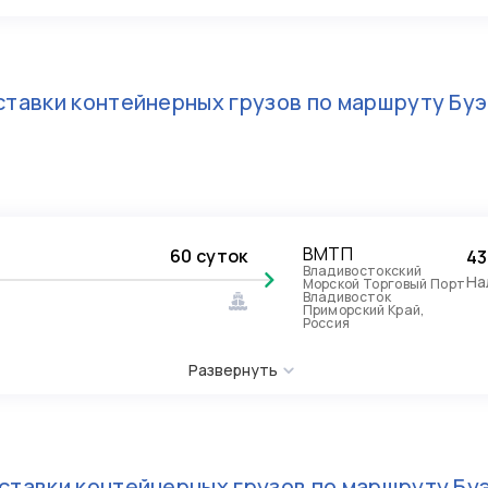
тавки контейнерных грузов по маршруту
Буэ
ВМТП
60 суток
43
Владивостокский
На
Морской Торговый Порт
Владивосток
Приморский Край,
Россия
Развернуть
ставки контейнерных грузов по маршруту
Бу