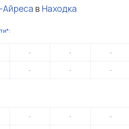
-Айреса
в
Находка
ти*:
-
-
-
-
-
-
:
-
-
-