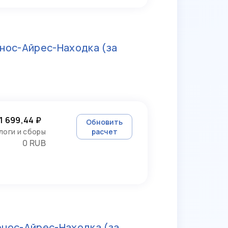
нос-Айрес-Находка
(за
1 699,44 ₽
Обновить
логи и сборы
расчет
0 RUB
энос-Айрес-Находка
(за