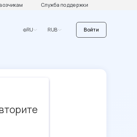
возчикам
Служба поддержки
RU
RUB
Войти
овторите