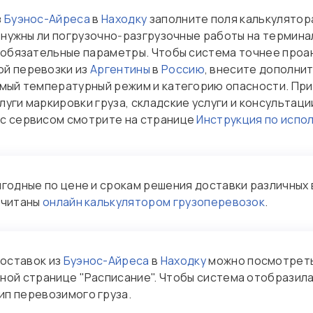
з
Буэнос-Айреса
в
Находку
заполните поля калькулятора
, нужны ли погрузочно‑разгрузочные работы на термина
е обязательные параметры. Чтобы система точнее про
ой перевозки из
Аргентины
в
Россию
, внесите дополни
емый температурный режим и категорию опасности. При
уги маркировки груза, складские услуги и консультац
 с сервисом смотрите на странице
Инструкция по испо
годные по цене и срокам решения доставки различных 
считаны
онлайн калькулятором грузоперевозок
.
оставок из
Буэнос-Айреса
в
Находку
можно посмотреть
ьной странице "Расписание". Чтобы система отобразила
ип перевозимого груза.