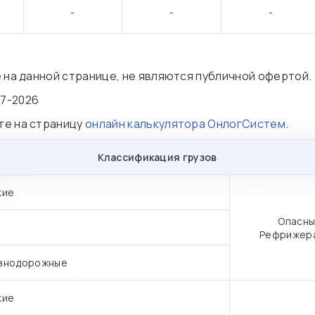
-
-
-
е на данной странице, не являются публичной офертой.
07-2026
те на страницу
онлайн калькулятора ОнлогСистем
.
Классификация грузов
кие
Опасны
Рефрижер
знодорожные
кие