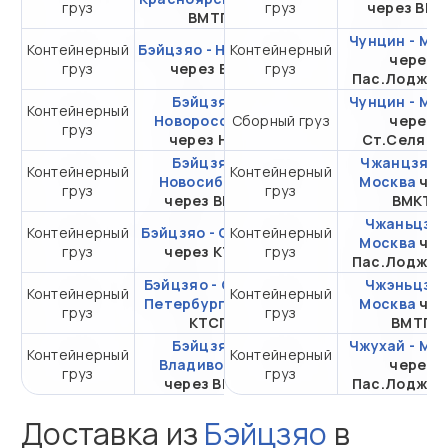
груз
груз
20DC
через ВМ
ВМТП
Чунцин - Мо
Контейнерный
Бэйцзяо - Находка
Контейнерный
от 158 300 ₽ за 20DC
через
груз
через ВСК
груз
Пас.Лоджис
Бэйцзяо -
Чунцин - Мо
Контейнерный
от 224 820,23 ₽ за
Новороссийск
Сборный груз
через
груз
20DC
через НЛЭ
Ст.Селяти
Бэйцзяо -
Чжанцзяган
Контейнерный
Контейнерный
от 267 935,56 ₽ за
Новосибирск
Москва
чер
груз
груз
20DC
через ВМКТ
ВМКТ
Чжаньцзян
Контейнерный
Бэйцзяо - Самара
Контейнерный
от 649 284,31 ₽ за
Москва
чер
груз
через КТСП
груз
20DC
Пас.Лоджис
Бэйцзяо - Санкт-
Чжэньцзян
Контейнерный
Контейнерный
от 496 208,96 ₽ за
Петербург
через
Москва
чер
груз
груз
20DC
КТСП
ВМТП
Бэйцзяо -
Чжухай - Мо
Контейнерный
Контейнерный
от 110 268,96 ₽ за
Владивосток
через
груз
груз
20DC
через ВМТП
Пас.Лоджис
Доставка из
Бэйцзяо
в