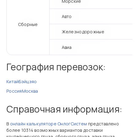
Морские
Авто
Сборные
Железнодорожные
Авиа
География перевозок:
Китай
Бэйцзяо
Россия
Москва
Справочная информация:
В
онлайн калькуляторе ОнлогСистем
представлено
более 10314 возможных вариантов доставки
контейнерного груза, сборного груза, авиа груза,