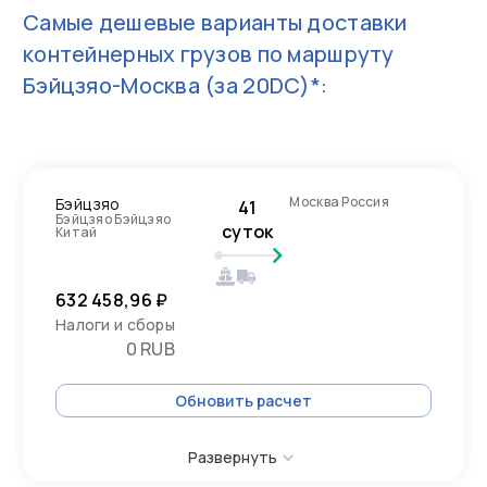
Самые дешевые варианты доставки
контейнерных грузов по маршруту
Бэйцзяо-Москва
(за 20DC)*:
Москва Россия
Бэйцзяо
41
Бэйцзяо Бэйцзяо
суток
Китай
632 458,96 ₽
Налоги и сборы
0 RUB
Обновить расчет
Развернуть