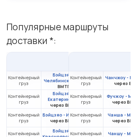
Популярные маршруты
доставки *:
из
Бэйцзяо
в
Россию
Бэйцзяо -
Контейнерный
Контейнерный
от 315 754,67 ₽ за
Чанчжоу - Мо
Челябинск
через
груз
груз
20DC
через ВС
ВМТП
Бэйцзяо -
Контейнерный
Контейнерный
от 189 393,23 ₽ за
Фучжоу - Мо
Екатеринбург
груз
груз
20DC
через ВМ
через ВМКТ
Контейнерный
Бэйцзяо - Иркутск
Контейнерный
от 260 546,81 ₽ за
Чанша - Мос
груз
через ВМТП
груз
20DC
через ВМ
Бэйцзяо -
Контейнерный
Контейнерный
от 270 052,67 ₽ за
Чаншу - Мос
Красноярск
через