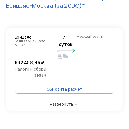
Бэйцзяо-Москва
(за 20DC)*:
Москва Россия
Бэйцзяо
41
Бэйцзяо Бэйцзяо
суток
Китай
632 458,96 ₽
Налоги и сборы
0 RUB
Обновить расчет
Развернуть