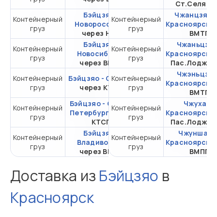
Ст.Селяти
Бэйцзяо -
Чжанцзяган
Контейнерный
Контейнерный
от 224 820,23 ₽ за
Новороссийск
Красноярск
ч
груз
груз
20DC
через НЛЭ
ВМТП
Бэйцзяо -
Чжаньцзян
Контейнерный
Контейнерный
от 267 935,56 ₽ за
Новосибирск
Красноярск
ч
груз
груз
20DC
через ВМКТ
Пас.Лоджис
Чжэньцзян
Контейнерный
Бэйцзяо - Самара
Контейнерный
от 649 284,31 ₽ за
Красноярск
ч
груз
через КТСП
груз
20DC
ВМТП
Бэйцзяо - Санкт-
Чжухай -
Контейнерный
Контейнерный
от 496 208,96 ₽ за
Петербург
через
Красноярск
ч
груз
груз
20DC
КТСП
Пас.Лоджис
Бэйцзяо -
Чжуншань 
Контейнерный
Контейнерный
от 110 268,96 ₽ за
Владивосток
Красноярск
ч
груз
груз
20DC
через ВМТП
ВМПП
Доставка из
Бэйцзяо
в
Красноярск