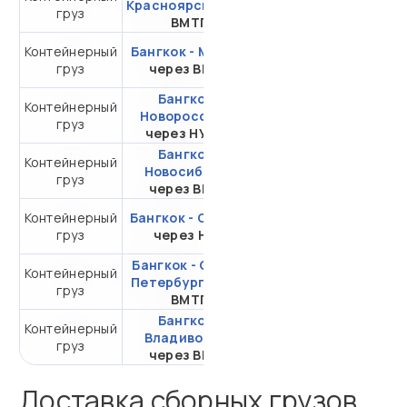
Красноярск
через
груз
20DC
ВМТП
Контейнерный
Бангкок - Москва
от 373 502,23 ₽ за
груз
через ВМТП
20DC
Бангкок -
Контейнерный
от 308 108,22 ₽ за
Новороссийск
груз
20DC
через НУТЭП
Бангкок -
Контейнерный
от 324 126,59 ₽ за
Новосибирск
груз
20DC
через ВМТП
Контейнерный
Бангкок - Самара
от 535 077,80 ₽ за
груз
через НЛЭ
20DC
Бангкок - Санкт-
Контейнерный
от 309 032,54 ₽ за
Петербург
через
груз
20DC
ВМТП
Бангкок -
Контейнерный
от 112 239,42 ₽ за
Владивосток
груз
20DC
через ВМТП
Доставка сборных грузов