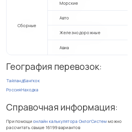
Морские
Авто
Сборные
Железнодорожные
Авиа
География перевозок:
Тайланд
Бангкок
Россия
Находка
Справочная информация:
При помощи
онлайн калькулятора ОнлогСистем
можно
рассчитать свыше 16199 вариантов