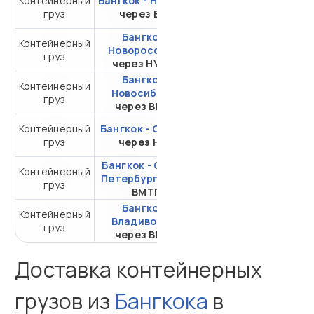
Контейнерный
Бангкок - Находка
от 245 752,99 ₽ за
груз
через ВСК
20DC
Бангкок -
Контейнерный
от 308 108,22 ₽ за
Новороссийск
груз
20DC
через НУТЭП
Бангкок -
Контейнерный
от 324 126,59 ₽ за
Новосибирск
груз
20DC
через ВМТП
Контейнерный
Бангкок - Самара
от 535 077,80 ₽ за
груз
через НЛЭ
20DC
Бангкок - Санкт-
Контейнерный
от 309 032,54 ₽ за
Петербург
через
груз
20DC
ВМТП
Бангкок -
Контейнерный
от 112 239,42 ₽ за
Владивосток
груз
20DC
через ВМТП
Доставка контейнерных
грузов из
Бангкока
в