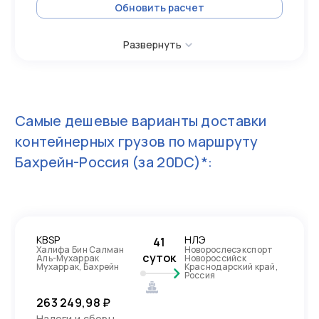
Обновить расчет
Развернуть
Самые дешевые варианты доставки
контейнерных грузов по маршруту
Бахрейн-Россия
(за 20DC)*:
KBSP
НЛЭ
41
Халифа Бин Салман
Новорослесэкспорт
суток
Аль-Мухаррак
Новороссийск
Мухаррак, Бахрейн
Краснодарский край,
Россия
263 249,98 ₽
Налоги и сборы