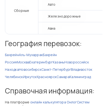
Авто
Сборные
Железнодорожные
Авиа
География перевозок:
Бахрейн
Аль-Мухаррак
Бахрейн
Россия
Москва
Екатеринбург
Казань
Новороссийск
Находка
Новосибирск
Санкт-Петербург
Владивосток
Челябинск
Иркутск
Красноярск
Самара
Калининград
Справочная информация:
На платформе
онлайн калькулятора ОнлогСистем