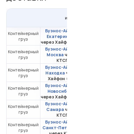
из
Аргентины
в
Россию
Буэнос-Айрес -
Контейнерный
от 731 358,75 ₽ за
Екатеринбург
груз
20DC
через Хайфон (Тр.)
Буэнос-Айрес -
Контейнерный
от 511 184,17 ₽ за
Москва
через
груз
20DC
КТСП
Буэнос-Айрес -
Контейнерный
от 431 699,44 ₽ за
Находка
через
груз
20DC
Хайфон (Тр.)
Буэнос-Айрес -
Контейнерный
от 580 706,06 ₽ за
Новосибирск
груз
20DC
через Хайфон (Тр.)
Буэнос-Айрес -
Контейнерный
от 637 219,38 ₽ за
Самара
через
груз
20DC
КТСП
Буэнос-Айрес -
Контейнерный
от 332 459,65 ₽ за
Санкт-Петербург
груз
20DC
через КТСП