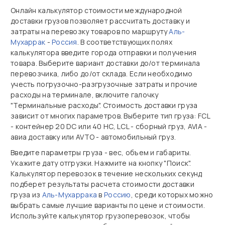
Онлайн калькулятор стоимости международной
доставки грузов позволяет рассчитать доставку и
затраты на перевозку товаров по маршруту
Аль-
Мухаррак
-
Россия
. В соответствующих полях
калькулятора введите города отправки и получения
товара. Выберите вариант доставки до/от терминала
перевозчика, либо до/от склада. Если необходимо
учесть погрузочно-разгрузочные затраты и прочие
расходы на терминале, включите галочку
"Терминальные расходы". Стоимость доставки груза
зависит от многих параметров. Выберите тип груза: FCL
- контейнер 20 DC или 40 HC, LCL - сборный груз, AVIA -
авиа доставку или AVTO - автомобильный груз.
Введите параметры груза - вес, объем и габариты.
Укажите дату отгрузки. Нажмите на кнопку "Поиск".
Калькулятор перевозок в течение нескольких секунд
подберет результаты расчета стоимости доставки
груза из
Аль-Мухаррака
в
Россию
, среди которых можно
выбрать самые лучшие варианты по цене и стоимости.
Используйте калькулятор грузоперевозок, чтобы