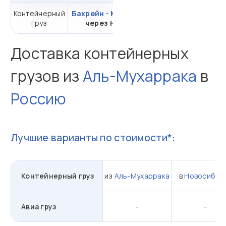
Контейнерный
Бахрейн - Москва
от 473 024,80 ₽ за
груз
через НЛЭ
20DC
Доставка контейнерных
грузов из
Аль-Мухаррака
в
Россию
Лучшие варианты по стоимости*:
Контейнерный груз
из
Аль-Мухаррака
в
Новосибир
Авиа груз
-
-