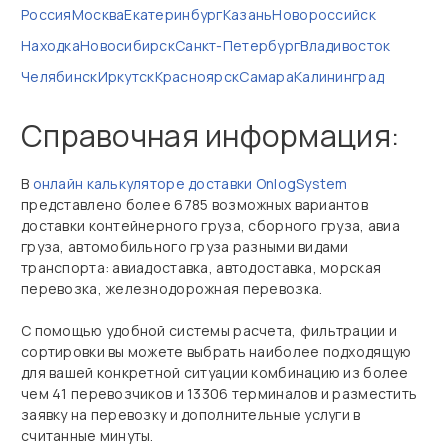
Россия
Москва
Екатеринбург
Казань
Новороссийск
Находка
Новосибирск
Санкт-Петербург
Владивосток
Челябинск
Иркутск
Красноярск
Самара
Калининград
Справочная информация:
В
онлайн калькуляторе доставки OnlogSystem
представлено более 6785 возможных вариантов
доставки контейнерного груза, сборного груза, авиа
груза, автомобильного груза разными видами
транспорта: авиадоставка, автодоставка, морская
перевозка, железнодорожная перевозка.
С помощью удобной системы расчета, фильтрации и
сортировки вы можете выбрать наиболее подходящую
для вашей конкретной ситуации комбинацию из более
чем 41 перевозчиков и 13306 терминалов и разместить
заявку на перевозку и дополнительные услуги в
считанные минуты.