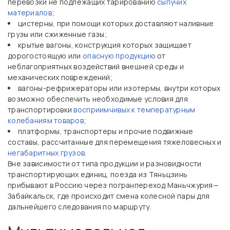
перевозки не подлежащих тарированию
сыпучих
материалов
;
цистерны, при помощи которых доставляют наливные
грузы или сжиженные газы;
крытые вагоны, конструкция которых защищает
дорогостоящую или
опасную продукцию
от
неблагоприятных воздействий внешней среды и
механических повреждений;
вагоны-рефрижераторы или изотермы, внутри которых
возможно обеспечить необходимые условия для
транспортировки
восприимчивых к температурным
колебаниям товаров
;
платформы, транспортеры и прочие подвижные
составы, рассчитанные для перемещения тяжеловесных и
негабаритных грузов
.
Вне зависимости от типа продукции и разновидности
транспортирующих единиц, поезда из Тяньцзинь
прибывают в Россию через погранпереход Маньчжурия—
Забайкальск, где происходит смена колесной пары для
дальнейшего следования по маршруту.