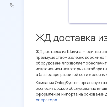
ЖД доставка и
ЖД доставка из Шилуна — один из с
преимуществом железнодорожных гр
оборудования позволяет обеспечить
исключением некоторых негабаритны
а благодаря развитой сети железны
Компания OnlogSystem организует ж
экспедиторское обслуживание внешн
оформление импорта на основании 
оператора
.