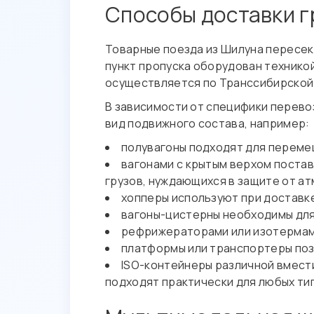
Способы доставки г
Товарные поезда из Шилуна пересек
пункт пропуска оборудован технико
осуществляется по Транссибирской 
В зависимости от специфики перево
вид подвижного состава, например:
полувагоны подходят для переме
вагонами с крытым верхом постав
грузов, нуждающихся в защите от а
хопперы используют при доставк
вагоны-цистерны необходимы для
рефрижераторами или изотерма
платформы или транспортеры по
ISO-контейнеры различной вмест
подходят практически для любых ти