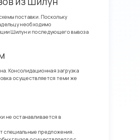
зов из Шилун
схемы поставки. Поскольку
ладельцу необходимо
нции Шилун и последующего вывоза
м
на. Консолидационная загрузка
ировка осуществляется теми же
ки не останавливается в
ют специальные предложения.
юбых грузов осуществляется с