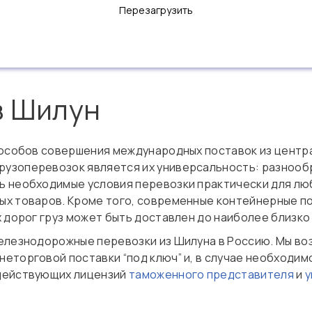
Перезагрузить
з Шилун
пособов совершения международных поставок из центр
узоперевозок является их универсальность: разнооб
 необходимые условия перевозки практически для люб
х товаров. Кроме того, современные контейнерные по
х дорог груз может быть доставлен до наиболее близк
елезнодорожные перевозки из Шилуна в Россию. Мы во
еторговой поставки “под ключ” и, в случае необходи
действующих лицензий
таможенного представителя
и
у