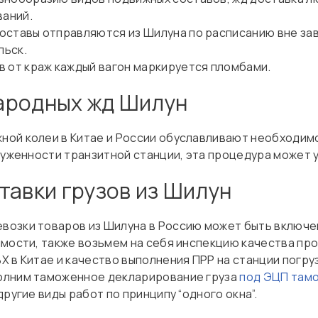
аний.
оставы отправляются из Шилуна по расписанию вне зав
льск.
в от краж каждый вагон маркируется пломбами.
ародных жд Шилун
ой колеи в Китае и России обуславливают необходимо
руженности транзитной станции, эта процедура может 
тавки грузов из Шилун
озки товаров из Шилуна в Россию может быть включе
имости, также возьмем на себя инспекцию качества пр
 в Китае и качество выполнения ПРР на станции погру
олним таможенное декларирование груза
под ЭЦП там
 другие виды работ по принципу “одного окна”.