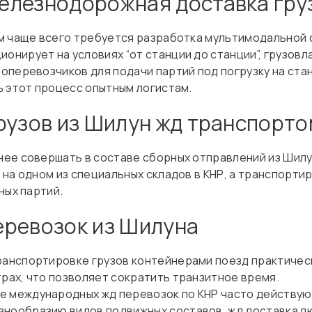
елезнодорожная доставка гру
м чаще всего требуется разработка мультимодальной 
нирует на условиях “от станции до станции”, грузов
оперевозчиков для подачи партий под погрузку на ста
ь этот процесс опытным логистам.
рузов из Шилун жд транспорто
ее совершать в составе сборных отправлений из Шилу
 на одном из специальных складов в КНР, а транспорт
ных партий.
еревозок из Шилуна
ранспортировке грузов контейнерами поезд практичес
ах, что позволяет сократить транзитное время.
е международных жд перевозок по КНР часто действу
знообразию видов подвижных составов, жд доставка л