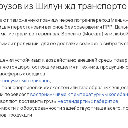
рузов из Шилун жд транспорт
ают таможенную границу через погранпереход Маньчж
й для перестановки вагонов без совершения ПРР. Даль
магистрали до терминала Ворсино (Москва) или любой
зимой продукции, для ее доставки возможно выбрать 
щения устойчивых к воздействию внешней среды товар
ляются дорогостоящие изделия и техника, продукция 
тмосферных осадков;
е
сыпучих материалов
;
 транспортировки жидкостей или газообразных вещес
ми перевозят
восприимчивые к температурным колебан
зволяют доставить грузы
нестандартных габаритов
;
имости и оборудованности задействуют чаще всего, п
пов продукции.