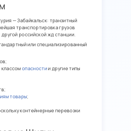
ом
урия — Забайкальск: транзитный
нейшая транспортировка грузов
 другой российской жд станции.
стандартный или специализированный
ов;
с классом
опасности
и другие типы
тв;
иям товары
;
оскольку контейнерные перевозки