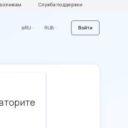
возчикам
Служба поддержки
RU
RUB
Войти
овторите