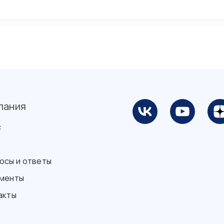
пания
с
осы и ответы
менты
акты