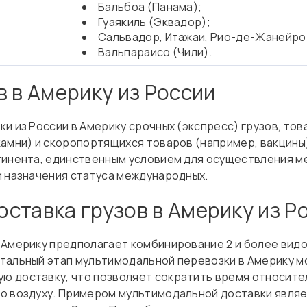
Бальбоа (Панама);
Гуаякиль (Эквадор);
Сальвадор, Итажаи, Рио-де-Жанейро 
Вальпараисо (Чили).
в в Америку из России
ки из России в Америку срочных (экспресс) грузов, то
камни) и скоропортящихся товаров (например, вакцин
тинента, единственным условием для осуществления 
и назначения статуса международных.
ставка грузов в Америку из Р
 Америку предполагает комбинирование 2 и более вид
тальный этап мультимодальной перевозки в Америку м
 доставку, что позволяет сократить время относител
о воздуху. Примером мультимодальной доставки являет