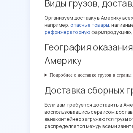
Виды грузов, доста
Организуем доставку в Америку всех
например,
опасные товары
, наливны
рефрижераторную
фармпродукцию
География оказания
Америку
Подробнее о доставке грузов в стран
Доставка сборных г
Если вам требуется доставить в Ам
воспользовавшись сервисом доста
авиаконтейнер загружаются грузы от
распределяется между всеми заинте