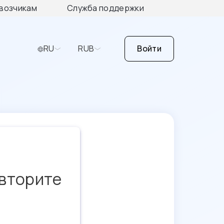
возчикам
Служба поддержки
RU
RUB
Войти
овторите