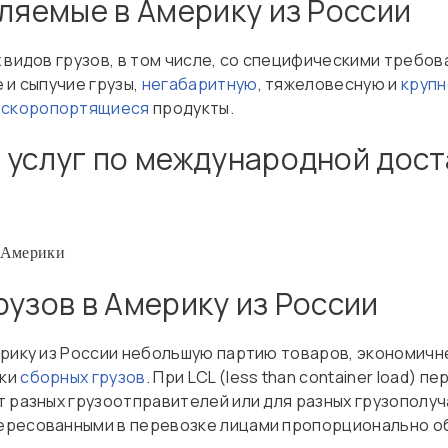
вляемые в Америку из России
 видов грузов, в том числе, со специфическими требов
е и сыпучие грузы,
негабаритную
, тяжеловесную и
круп
,
скоропортящиеся
продукты.
 услуг по международной доста
ы Америки
рузов в Америку из России
ерику из России небольшую партию товаров, экономичн
вки
сборных грузов
. При LCL (less than container load) п
 разных грузоотправителей или для разных грузополуч
ресованными в перевозке лицами пропорционально об