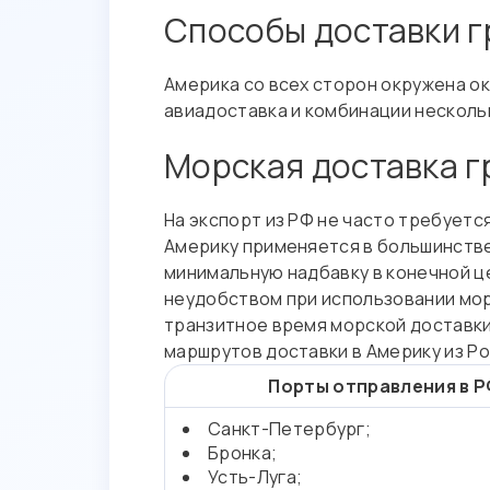
Способы доставки г
Америка со всех сторон окружена ок
авиадоставка и комбинации нескольк
Морская доставка г
На экспорт из РФ не часто требует
Америку применяется в большинстве
минимальную надбавку в конечной ц
неудобством при использовании мор
транзитное время морской доставки
маршрутов доставки в Америку из Р
Порты отправления в Р
Санкт-Петербург;
Бронка;
Усть-Луга;