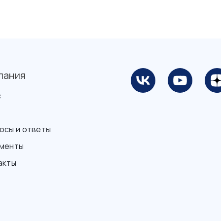
пания
с
осы и ответы
менты
акты