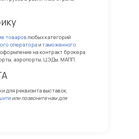
рику
ие товаров
любых категорий
ого оператора
и
таможенного
 оформление на контракт брокера
орты, аэропорты, ЦЭДы, МАПП.
ТА
и для реквизита выставок,
шите
или позвоните нам для