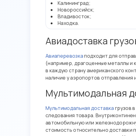
Калининград;
Новороссийск;
Владивосток;
Находка.
Авиадоставка грузо
Авиаперевозка
подходит для отправ
(например, драгоценные металлы и 
в каждую страну американского кон
наличие у аэропортов отправления 
Мультимодальная до
Мультимодальная доставка
грузов в
следования товара. Внутриконтинен
автомобильную или железнодорожную
стоимость относительно доставки п