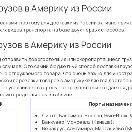
рузов в Америку из России
еанами, поэтому для доставки из России активно прим
их видов транспорта на базе двух первых способов.
рузов в Америку из России
ся отправить дорогостоящие или скоропортящиеся груз
 случаев. Это самый бюджетный способ доставки грузо
ене отгружаемого товара, что очень важно для иностр
ской перевозки товаров в Америку является достаточн
 не устраивает стороны, то предпочтение отдается д
оссию представлены в таблице:
Ф
Порты назначени
Сиэтл, Балтимор, Бостон, Нью-Йорк,
Ванкувер, Монреаль (Канада);
Веракрус, Альтамира, Мансанильо (М