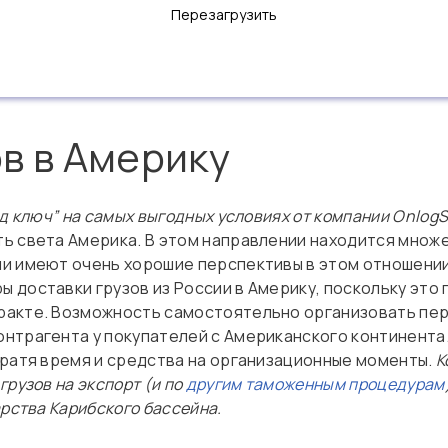
Перезагрузить
в в Америку
д ключ” на самых выгодных условиях от компании Onlog
ь света Америка. В этом направлении находится множе
и имеют очень хорошие перспективы в этом отношени
 доставки грузов из России в Америку, поскольку это
акте. Возможность самостоятельно организовать пер
нтрагента у покупателей с Американского континента
тратя время и средства на организационные моменты.
К
рузов на экспорт (и по
другим таможенным процедурам
арства Карибского бассейна.