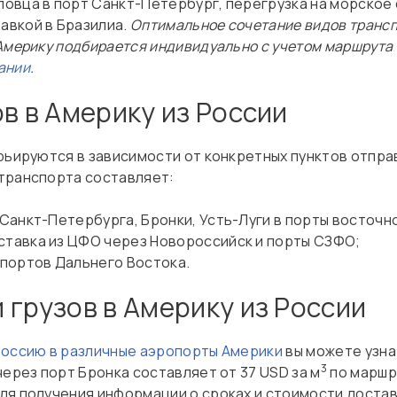
овца в порт Санкт-Петербург, перегрузка на морское
авкой в Бразилиа.
Оптимальное сочетание видов трансп
Америку подбирается индивидуально с учетом маршрута с
ании
.
в в Америку из России
арьируются в зависимости от конкретных пунктов отпра
транспорта составляет:
з Санкт-Петербурга, Бронки, Усть-Луги в порты восточ
ставка из ЦФО через Новороссийск и порты СЗФО;
 портов Дальнего Востока.
 грузов в Америку из России
Россию в различные аэропорты Америки
вы можете узна
3
через порт Бронка составляет от 37 USD за м
по маршр
ля получения информации о сроках и стоимости достав