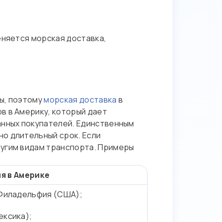
еняется морская доставка,
ы, поэтому
морская доставка
в
в в Америку, который дает
анных покупателей. Единственным
о длительный срок. Если
ругим видам транспорта. Примеры
я в Америке
 Филадельфия (США);
ексика);