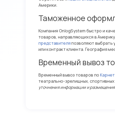
Америки.
Таможенное оформле
Компания OnlogSystem быстро и ка
товаров, направляющихся в Америк
представителя
позволяют выбрать у
или контракт клиента. География м
Временный вывоз то
Временный вывоз товаров по
Карнет
театрально-зрелищных, спортивных
уточнения информации и размещения