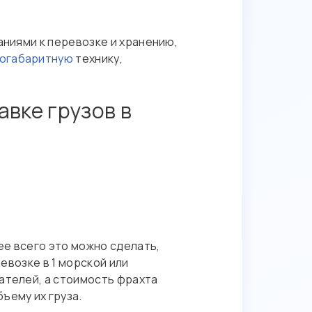
аниями к перевозке и хранению,
ногабаритную
технику,
вке грузов в
ее всего это можно сделать,
еревозке в 1 морской или
ателей, а стоимость фрахта
ъему их груза.