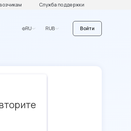
возчикам
Служба поддержки
RU
RUB
Войти
овторите