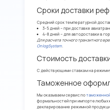
Сроки доставки реф
Средний срок температурной достав
3-5 дней – при доставке авиатра
4-8 дней – для автодоставки в го
Для расчета точного транзитного вр
OnlogSystem
.
Стоимость доставки
С действующими ставкам на режимну
Таможенное оформл
Мы оказываем сервис по
таможенной
формальностей при импорте любых 
декларирование режимной продукции