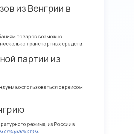
ов из Венгрии в
ебаниям товаров возможно
т несколько транспортных средств.
ной партии из
ендуем воспользоваться сервисом
енгрию
атурного режима, из России в
м специалистам
.