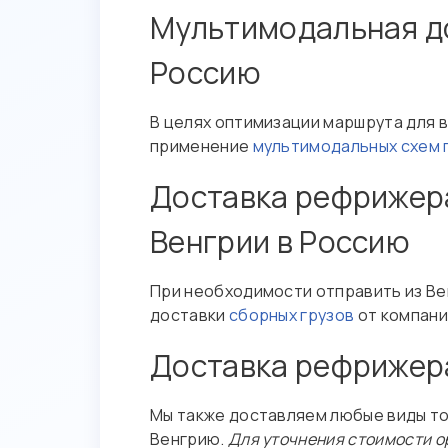
Мультимодальная до
Россию
В целях оптимизации маршрута для 
применение
мультимодальных схем 
Доставка рефрижера
Венгрии в Россию
При необходимости отправить из В
доставки
сборных грузов
от компани
Доставка рефрижера
Мы также доставляем любые виды то
Венгрию.
Для уточнения стоимости о