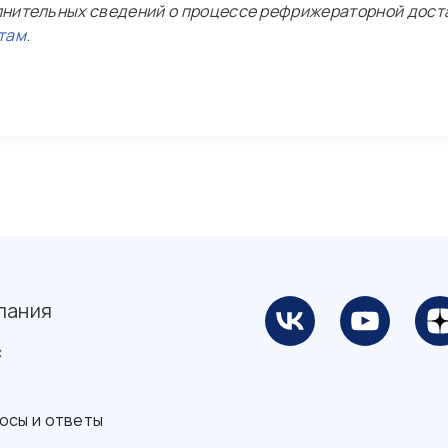
нительных сведений о процессе рефрижераторной доста
там
.
пания
с
осы и ответы