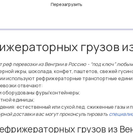
Перезагрузить
ижераторных грузов и
 реф перевозки из Венгрии в Россию - “под ключ” любым
ерной икры, шоколада, конфет, паштетов, свежей гусино
грии используют рефрижераторные транспортные едини
ревозки отвечают:
и оборудованы фуры/контейнеры;
тной единицы;
ения: естественный или сухой лед, сжиженные газы и 
рной доставки вас могут проконсультировать
специалис
ефрижераторных грузов из Ве