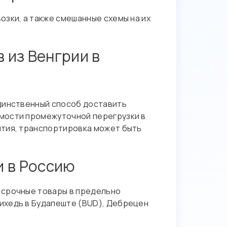
зки, а также смешанные схемы на их
 из Венгрии в
единственный способ доставить
имости промежуточной перегрузки в
ытия, транспортировка может быть
и в Россию
 срочные товары в предельно
ихедь в Будапеште (BUD), Дебрецен