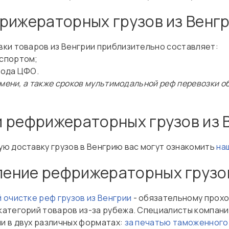
рижераторных грузов из Венгр
ки товаров из Венгрии приблизительно составляет:
нспортом;
рода ЦФО.
емени, а также сроков мультимодальной реф перевозки 
 рефрижераторных грузов из 
ю доставку грузов в Венгрию вас могут ознакомить
на
ение рефрижераторных грузов
 очистке реф грузов из Венгрии
- обязательному прох
категорий товаров из-за рубежа. Специалисты компан
 в двух различных форматах:
за печатью таможенного