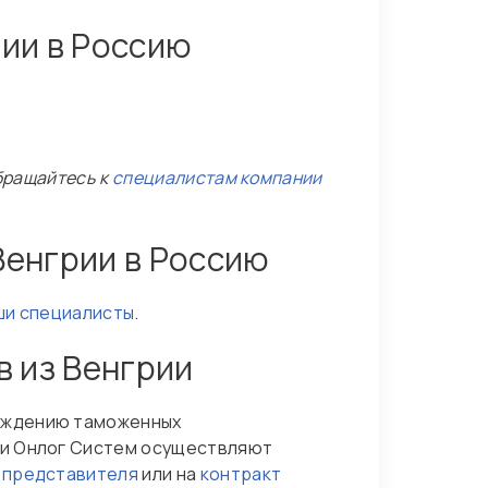
ии в Россию
обращайтесь к
специалистам компании
Венгрии в Россию
ши специалисты
.
 из Венгрии
ождению таможенных
ии Онлог Систем осуществляют
 представителя
или на
контракт