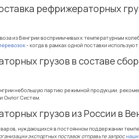
ставка рефрижераторных груз
ввоза из Венгрии восприимчивых к температурным кол
перевозок
- когда в рамках одной поставки использую
торных грузов в составе сбор
енгрии небольшую партию режимной продукции, реком
и Онлог Систем.
торных грузов из России в В
варов, нуждающихся в постоянном поддержании темпер
рганизации экспортных поставок отправьте запрос
наши