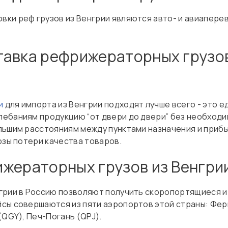
ки реф грузов из Венгрии являются авто- и авиаперево
авка рефрижераторных грузов
и
для импорта из Венгрии подходят лучше всего - это 
ебаниям продукцию “от двери до двери” без необход
льшим расстояниям между пунктами назначения и приб
озы потери качества товаров.
жераторных грузов из Венгри
грии в Россию позволяют получить скоропортящиеся и
сы совершаются из пяти аэропортов этой страны: Фер
QGY), Печ-Погань (QPJ).