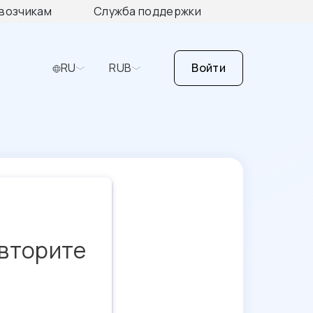
возчикам
Служба поддержки
RU
RUB
Войти
овторите