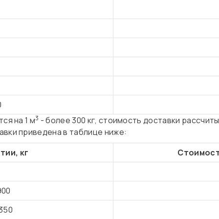
5
4
0
3
ся на 1 м
- более 300 кг, стоимость доставки рассчиты
авки приведена в таблице ниже:
тии, кг
Стоимост
900
 350