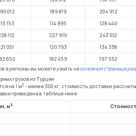
190 012
189 819
204 912
115 153
114 895
128 440
228 112
227 919
243 012
121 051
120 793
134 338
182 652
182 459
197 552
в в регионы вы можете узнать на
основной странице ра
рных грузов из Турции
3
ся на 1 м
- менее 300 кг, стоимость доставки рассчиты
авки приведена в таблице ниже:
3
и, м
Стоимост