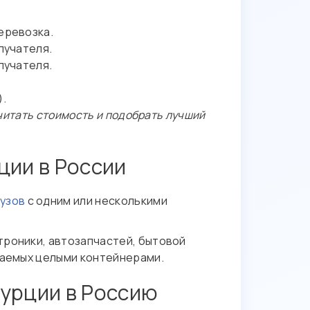
еревозка.
лучателя.
лучателя.
).
считать стоимость и подобрать лучший
ции в России
рузов
с одним или несколькими
троники, автозапчастей, бытовой
щаемых целыми контейнерами.
Турции в Россию