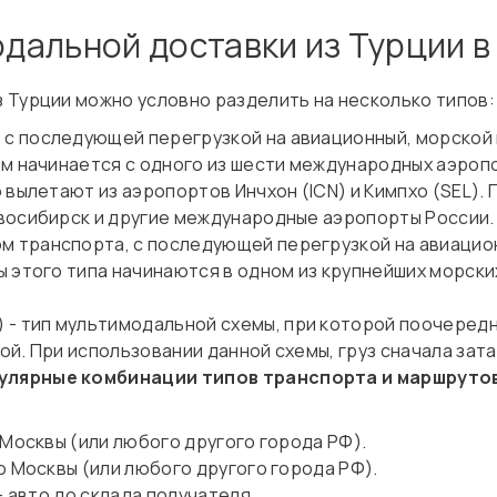
альной доставки из Турции в
 Турции можно условно разделить на несколько типов:
 с последующей перегрузкой на авиационный, морской 
ем начинается с одного из шести международных аэроп
 вылетают из аэропортов Инчхон (ICN) и Кимпхо (SEL).
восибирск и другие международные аэропорты России.
м транспорта, с последующей перегрузкой на авиацио
 этого типа начинаются в одном из крупнейших морски
 - тип мультимодальной схемы, при которой поочеред
й. При использовании данной схемы, груз сначала зата
улярные комбинации типов транспорта и маршруто
Москвы (или любого другого города РФ).
 Москвы (или любого другого города РФ).
+ авто до склада получателя.