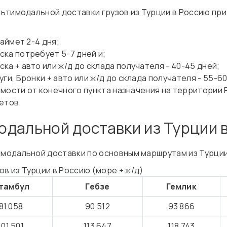
ьтимодальной доставки грузов из Турции в Россию при
займет 2-4 дня;
ка потребует 5-7 дней и;
а + авто или ж/д до склада получателя - 40-45 дней;
ги, Бронки + авто или ж/д до склада получателя - 55-60
мости от конечного пункта назначения на территории 
етов.
дальной доставки из Турции 
модальной доставки по основным маршрутам из Турции
в из Турции в Россию (море + ж/д)
тамбул
Гебзе
Гемлик
81 058
90 512
93 866
101 501
113 647
118 743