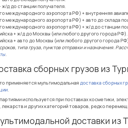
+ ж/д до станции получателя.
ого международного аэропорта РФ) + внутренняя авиап
го международного аэропорта РФ) + авто до склада по
го международного аэропорта РФ) + ж/д до станции по
йска + ж/д до Москвы (или любого другого города РФ).
йска + авто до Москвы (или любого другого города РФ
роков, типа груза, пунктов отправки и назначения. Рас
сты
.
ставка сборных грузов из Тур
сто применяется мультимодальная
доставка сборных г
ции
.
партиями используется при поставках косметики, элек
я, лекарств и других категорий товаров, редко переме
ультимодальной доставки из 