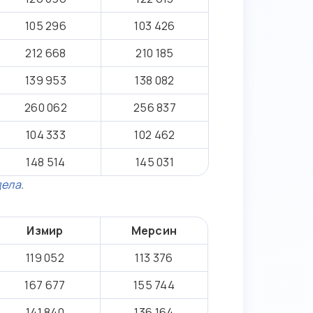
105 296
103 426
212 668
210 185
139 953
138 082
260 062
256 837
104 333
102 462
148 514
145 031
дела
.
Измир
Мерсин
119 052
113 376
167 677
155 744
141 840
136 164