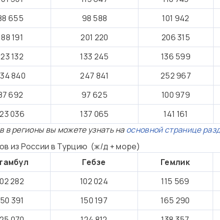
88 655
98 588
101 942
188 191
201 220
206 315
123 132
133 245
136 599
34 840
247 841
252 967
87 692
97 625
100 979
123 036
137 065
141 161
в в регионы вы можете узнать на
основной странице раз
в из России в Турцию (ж/д + море)
тамбул
Гебзе
Гемлик
102 282
102 024
115 569
150 391
150 197
165 290
125 070
124 812
138 357