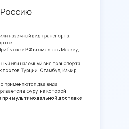
 Россию
или наземный вид транспорта.
ортов.
 Прибытие в РФ возможно в Москву,
нный или наземный вид транспорта.
х портов Турции: Стамбул, Измир,
но применяются два вида
ривается в фуру, на которой
в при мультимодальной доставке