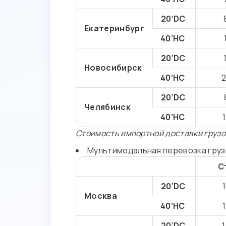
20’DC
Екатеринбург
40’HC
20’DC
Новосибирск
40’HC
2
20’DC
Челябинск
40’HC
Стоимость импортной доставки грузо
Мультимодальная перевозка грузо
С
20’DC
Москва
40’HC
20’DC