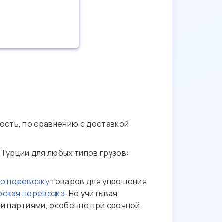
и
ость, по сравнению с доставкой
Турции для любых типов грузов:
ю перевозку
товаров для упрощения
рская перевозка
. Но учитывая
и партиями, особенно при срочной