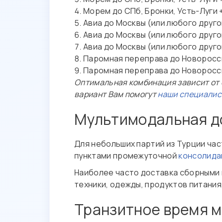
Морем до СПб, Бронки, Усть-Луги 
Авиа до Москвы (или любого друг
Авиа до Москвы (или любого друго
Авиа до Москвы (или любого друго
Паромная переправа до Новоросси
Паромная переправа до Новоросси
Оптимальная комбинация зависит от с
вариант Вам помогут
наши специали
Мультимодальная до
Для небольших партий из Турции ча
пунктами промежуточной
консолида
Наиболее часто доставка сборными 
техники, одежды, продуктов питани
Транзитное время м