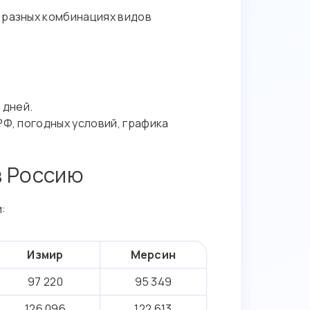
 разных комбинациях видов
 дней.
РФ, погодных условий, графика
в Россию
:
Измир
Мерсин
97 220
95 349
126 096
122 613