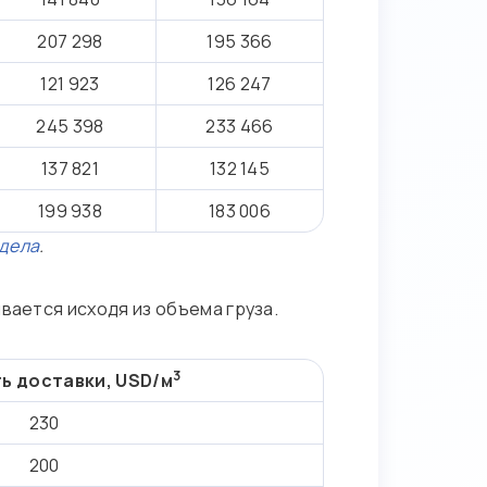
207 298
195 366
121 923
126 247
245 398
233 466
137 821
132 145
199 938
183 006
здела
.
вается исходя из объема груза.
3
ь доставки, USD/м
230
200