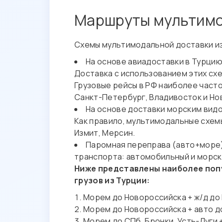
Маршруты мультимод
Схемы мультимодальной доставки из
На основе авиадоставки в Турцию
Доставка с использованием этих сх
Грузовые рейсы в РФ наиболее часто
Санкт-Петербург, Владивосток и Но
На основе доставки морским видо
Как правило, мультимодальные схемы
Измит, Мерсин.
Паромная переправа (авто+море)
транспорта: автомобильный и морско
Ниже представлены наиболее поп
грузов из Турции:
Морем до Новороссийска + ж/д до 
Морем до Новороссийска + авто до
Морем до СПб, Бронки, Усть-Луги 