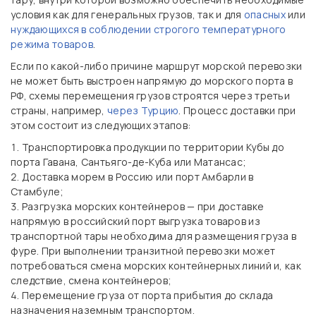
условия как для генеральных грузов, так и для
опасных
или
нуждающихся в соблюдении строгого температурного
режима товаров
.
Если по какой-либо причине маршрут морской перевозки
не может быть выстроен напрямую до морского порта в
РФ, схемы перемещения грузов строятся через третьи
страны, например,
через Турцию
. Процесс доставки при
этом состоит из следующих этапов:
Транспортировка продукции по территории Кубы до
порта Гавана, Сантьяго-де-Куба или Матансас;
Доставка морем в Россию или порт Амбарли в
Стамбуле;
Разгрузка морских контейнеров — при доставке
напрямую в российский порт выгрузка товаров из
транспортной тары необходима для размещения груза в
фуре. При выполнении транзитной перевозки может
потребоваться смена морских контейнерных линий и, как
следствие, смена контейнеров;
Перемещение груза от порта прибытия до склада
назначения наземным транспортом.