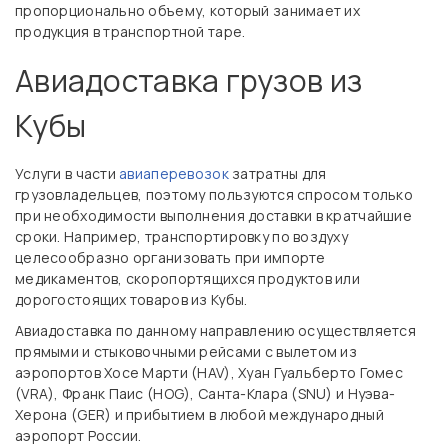
пропорционально объему, который занимает их
продукция в транспортной таре.
Авиадоставка грузов из
Кубы
Услуги в части
авиаперевозок
затратны для
грузовладельцев, поэтому пользуются спросом только
при необходимости выполнения доставки в кратчайшие
сроки. Например, транспортировку по воздуху
целесообразно организовать при импорте
медикаментов, скоропортящихся продуктов или
дорогостоящих товаров из Кубы.
Авиадоставка по данному направлению осуществляется
прямыми и стыковочными рейсами с вылетом из
аэропортов Хосе Марти (HAV), Хуан Гуальберто Гомес
(VRA), Франк Паис (HOG), Санта-Клара (SNU) и Нуэва-
Херона (GER) и прибытием в любой международный
аэропорт России.