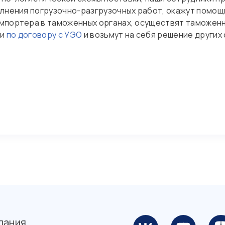
олнения погрузочно-разгрузочных работ, окажут помощ
импортера в таможенных органах, осуществят таможе
ли
по договору с УЭО
и возьмут на себя решение других
пания