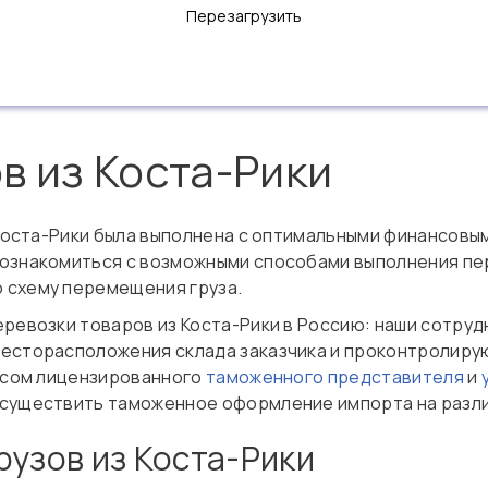
Перезагрузить
в из Коста-Рики
з Коста-Рики была выполнена с оптимальными финансовы
ознакомиться с возможными способами выполнения пер
 схему перемещения груза.
еревозки товаров из Коста-Рики в Россию: наши сотру
есторасположения склада заказчика и проконтролиру
тусом лицензированного
таможенного представителя
и
осуществить таможенное оформление импорта на разли
рузов из Коста-Рики