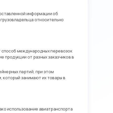
оставленной информации об
х грузовладельца относительно
от способ международных перевозок
е продукции от разных заказчиков в
йнерных партий, при этом
, который занимают их товары в
нако использование авиатранспорта