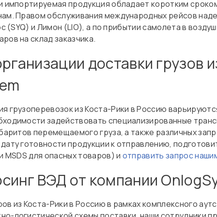
ли импортируемая продукция обладает коротким сроком
инам. Правом обслуживания международных рейсов над
ос (SYQ) и Лимон (LIO), а по прибытии самолета в возд
ров на склад заказчика.
рганизации доставки грузов и
tem
ия грузоперевозок из Коста-Рики в Россию варьируются
обходимости задействовать специализированные транс
абаритов перемещаемого груза, а также различных зап
 дату готовности продукции к отправлению, подготови
 и MSDS для опасных товаров) и
отправить запрос наши
синг ВЭД от компании OnlogS
ров из Коста-Рики в Россию в рамках комплексного ау
но-логистической схемы поставки, наши сотрудники 