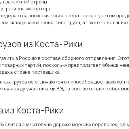
у транзитной страны;
до региона импортера.
ределяется логистическим оператором с учетом пред
ии склада назначения, типе груза, а также пожелания
рузов из Коста-Рики
тавить в Россию в составе сборного отправления. Эт
 товарных партий, поскольку предполагает объединени
адах в стране поставщика.
ых грузов не отличаются от способов доставки конте
тся между участниками ВЭД в соответствии с объемом
в из Коста-Рики
обходится значительно дороже морских перевозок, од