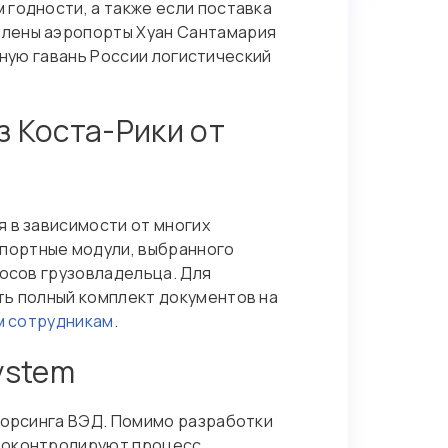
 годности, а также если поставка
елены аэропорты Хуан Сантамария
ушную гавань России логистический
з Коста-Рики от
 в зависимости от многих
портные модули, выбранного
росов грузовладельца. Для
ть полный комплект документов на
м сотрудникам
.
ystem
тсорсинга ВЭД. Помимо разработки
проконтролируют процесс