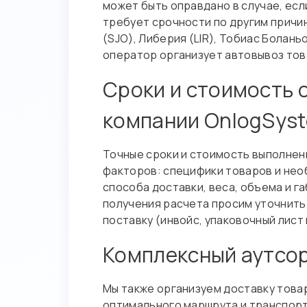
может быть оправдано в случае, ес
требует срочности по другим прич
(SJO), Либерия (LIR), Тобиас Болань
оператор организует автовывоз това
Сроки и стоимость о
компании OnlogSys
Точные сроки и стоимость выполнен
факторов: специфики товаров и не
способа доставки, веса, объема и г
получения расчета просим уточнить
поставку (инвойс, упаковочный лист
Комплексный аутсор
Мы также организуем доставку това
оптимального маршрута и транспорт