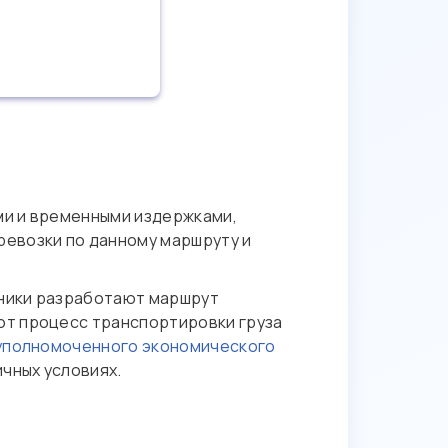
ми и временными издержками,
евозки по данному маршруту и
дники разработают маршрут
ют процесс транспортировки груза
уполномоченного экономического
чных условиях.