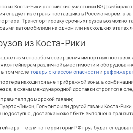
ров из Коста-Рики российские участники ВЭД выбираю
ия следует из страны поставщика в Россию морем, а з
мпортера. Транспортировку срочных грузов возможно т
зовыми автомобилями на одном или нескольких этапах 
рузов из Коста-Рики
юджетным способом совершения импортных поставок из
я контейнерам различной вместимости и оборудованно
 в том числе
товары с классом опасности
и
рефрижерат
мпортера находится вне прибрежной зоны, в комбинаци
оезда, а схемы международной доставки строятся в с
тправителя до морской гавани;
уэрто-Лимон, Гольфито или другой гавани Коста-Рики 
недоступно, доставка может быть выполнена транзит
нтейнера — если по территории РФ груз будет следова