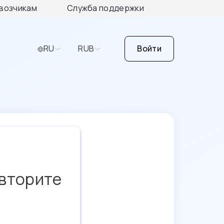
возчикам
Служба поддержки
RU
RUB
Войти
овторите