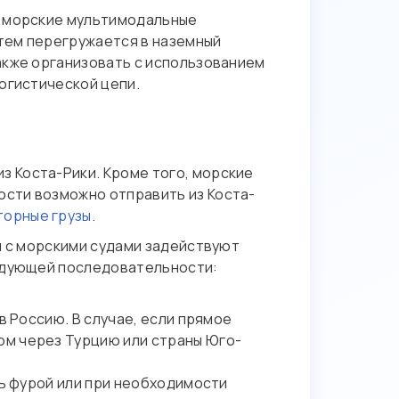
т морские мультимодальные
атем перегружается в наземный
акже организовать с использованием
логистической цепи.
 Коста-Рики. Кроме того, морские
сти возможно отправить из Коста-
орные грузы
.
и с морскими судами задействуют
ледующей последовательности:
в Россию. В случае, если прямое
ом через Турцию или страны Юго-
ть фурой или при необходимости