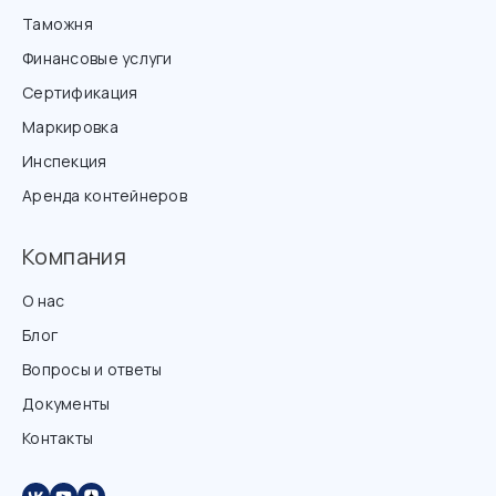
Таможня
Финансовые услуги
Сертификация
Маркировка
Инспекция
Аренда контейнеров
Компания
О нас
Блог
Вопросы и ответы
Документы
Контакты