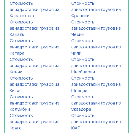
Стоимость
Стоимость
авиадоставки грузов из
авиадоставки грузов из
Казахстана
Франции
Стоимость
Стоимость
авиадоставки грузов из
авиадоставки грузов из
Канады
Чехии
Стоимость
Стоимость
авиадоставки грузов из
авиадоставки грузов из
Катара
Чили
Стоимость
Стоимость
авиадоставки грузов из
авиадоставки грузов из
Кении
Швейцарии
Стоимость
Стоимость
авиадоставки грузов из
авиадоставки грузов из
Китая
Швеции
Стоимость
Стоимость
авиадоставки грузов из
авиадоставки грузов из
Колумбии
Эквадора
Стоимость
Стоимость
авиадоставки грузов из
авиадоставки грузов из
Конго
ЮАР