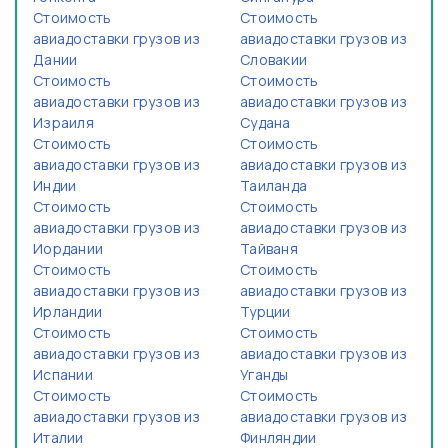
Стоимость
Стоимость
авиадоставки грузов из
авиадоставки грузов из
Дании
Словакии
Стоимость
Стоимость
авиадоставки грузов из
авиадоставки грузов из
Израиля
Судана
Стоимость
Стоимость
авиадоставки грузов из
авиадоставки грузов из
Индии
Таиланда
Стоимость
Стоимость
авиадоставки грузов из
авиадоставки грузов из
Иордании
Тайваня
Стоимость
Стоимость
авиадоставки грузов из
авиадоставки грузов из
Ирландии
Турции
Стоимость
Стоимость
авиадоставки грузов из
авиадоставки грузов из
Испании
Уганды
Стоимость
Стоимость
авиадоставки грузов из
авиадоставки грузов из
Италии
Финляндии