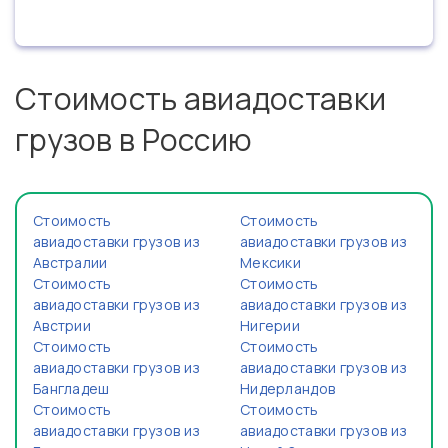
Стоимость авиадоставки
грузов в Россию
Стоимость
Стоимость
авиадоставки грузов из
авиадоставки грузов из
Австралии
Мексики
Стоимость
Стоимость
авиадоставки грузов из
авиадоставки грузов из
Австрии
Нигерии
Стоимость
Стоимость
авиадоставки грузов из
авиадоставки грузов из
Бангладеш
Нидерландов
Стоимость
Стоимость
авиадоставки грузов из
авиадоставки грузов из