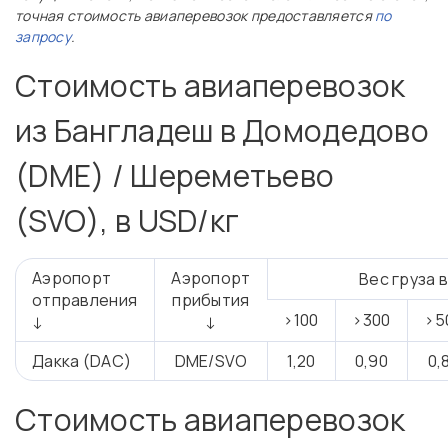
точная стоимость авиаперевозок предоставляется
по
запросу
.
Стоимость авиаперевозок
из Бангладеш в Домодедово
(DME) / Шереметьево
(SVO), в USD/кг
Аэропорт
Аэропорт
Вес груза в
отправления
прибытия
>100
>300
>5
↓
↓
Дакка (DAC)
DME/SVO
1,20
0,90
0,
Стоимость авиаперевозок