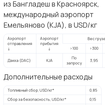
из Бангладеш в Красноярск,
международный аэропорт
Емельяново (KJA), в USD/кг
Аэропорт
Аэропорт
Вес груза
отправления
прибытия
>100
>300
↓
↓
По
Дакка (DAC)
KJA
3,95
запросу
Дополнительные расходы
Топливный сбор, USD/кг*
0,85
Сбор за безопасность, USD/кг*
0,15