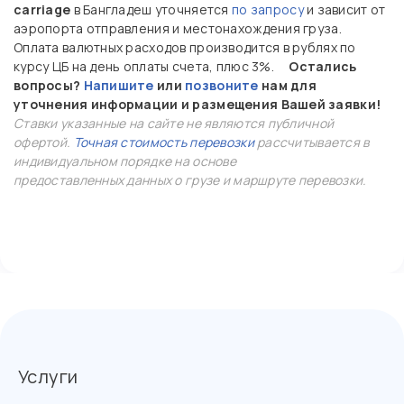
carriage
в Бангладеш уточняется
по запросу
и зависит от
аэропорта отправления и местонахождения груза.
Оплата валютных расходов производится в рублях по
курсу ЦБ на день оплаты счета, плюс 3%.
Остались
вопросы?
Напишите
или
позвоните
нам для
уточнения информации и размещения Вашей заявки!
Ставки указанные на сайте не являются публичной
офертой.
Точная стоимость перевозки
рассчитывается в
индивидуальном порядке на основе
предоставленных данных о грузе и маршруте перевозки.
Услуги