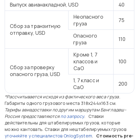
Выпуск авианакладной, USD
40
Неопасного
75
груза
Сбор за транзитную
отправку, USD
Опасного
110
груза
Кроме 1, 7
классов и
100
Сбор за проверку
CaO
опасного груза, USD
1, 7 класс и
200
CaO
*Рассчитывается исходя из фактического веса груза.
Габариты одного грузового места 318х244х163 см.
Тарифы авиадоставки по другим маршрутам Бангладеш-
Россия предоставляются
по запросу
.
Ставки
действительны для штабелируемых грузов, которые
можно кантовать. Ставки для нештабелируемых грузов
уточняйте у специалистов OnlogSystem
.
Стоимость pre-