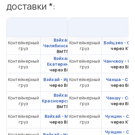
доставки *:
из
Вэйхай
в
Россию
Вэйхай -
Контейнерный
Контейнерный
от 653 720,30 ₽ за
Бэйцзяо - Са
Челябинск
через
груз
груз
20DC
через КТ
ВМТП
Вэйхай -
Контейнерный
Контейнерный
от 414 513,35 ₽ за
Чанчжоу - Са
Екатеринбург
груз
груз
20DC
через ВМ
через ВМТП
Контейнерный
Вэйхай - Иркутск
Контейнерный
от 304 709,36 ₽ за
Чанша - Сам
груз
через ВМТП
груз
20DC
через ВМ
Вэйхай -
Контейнерный
Контейнерный
от 339 873,35 ₽ за
Чаншу - Сам
Красноярск
через
груз
груз
20DC
через ВМ
ВМТП
Контейнерный
Вэйхай - Москва
Контейнерный
от 384 709,36 ₽ за
Чунцин - Са
груз
через ВМТП
груз
20DC
через КТ
Чунцин - Са
Контейнерный
Вэйхай - Находка
от 106 698,06 ₽ за