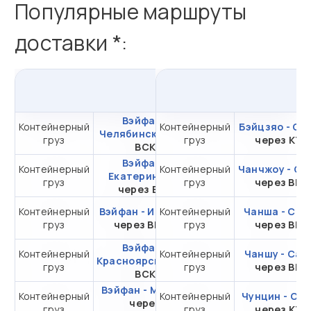
Популярные маршруты
доставки *:
из
Вэйфан
в
Россию
Вэйфан -
Контейнерный
Контейнерный
от 295 543,46 ₽ за
Бэйцзяо - Са
Челябинск
через
груз
груз
20DC
через КТ
ВСК
Вэйфан -
Контейнерный
Контейнерный
от 285 543,46 ₽ за
Чанчжоу - Са
Екатеринбург
груз
груз
20DC
через ВМ
через ВСК
Контейнерный
Вэйфан - Иркутск
Контейнерный
от 272 648,29 ₽ за
Чанша - Сам
груз
через ВМТП
груз
20DC
через ВМ
Вэйфан -
Контейнерный
Контейнерный
от 249 841,46 ₽ за
Чаншу - Сам
Красноярск
через
груз
груз
20DC
через ВМ
ВСК
Вэйфан - Москва
Контейнерный
Контейнерный
от 318 206,05 ₽ за
Чунцин - Са
через
груз
груз
20DC
через КТ