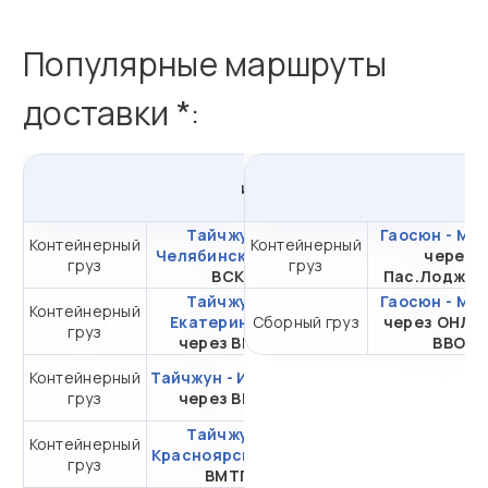
Популярные маршруты
доставки *:
из
Тайчжуна
в
Россию
и
Тайчжун -
Гаосюн - Мо
Контейнерный
Контейнерный
от 334 833,85 ₽ за
Челябинск
через
через
груз
груз
20DC
ВСК
Пас.Лоджис
Тайчжун -
Гаосюн - Мо
Контейнерный
от 381 767,64 ₽ за
Екатеринбург
Сборный груз
через ОНЛ-
груз
20DC
через ВМТП
ВВО
Контейнерный
Тайчжун - Иркутск
от 286 422,31 ₽ за
груз
через ВМТП
20DC
Тайчжун -
Контейнерный
от 282 956,36 ₽ за
Красноярск
через
груз
20DC
ВМТП