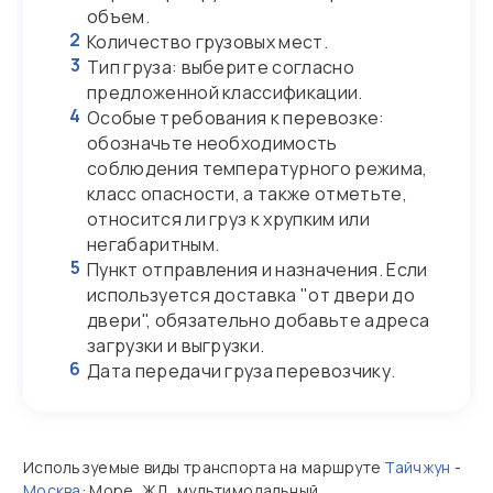
объем.
2
Количество грузовых мест.
3
Тип груза: выберите согласно
предложенной классификации.
4
Особые требования к перевозке:
обозначьте необходимость
соблюдения температурного режима,
класс опасности, а также отметьте,
относится ли груз к хрупким или
негабаритным.
5
Пункт отправления и назначения. Если
используется доставка "от двери до
двери", обязательно добавьте адреса
загрузки и выгрузки.
6
Дата передачи груза перевозчику.
Используемые виды транспорта на маршруте
Тайчжун
-
Москва
: Море, ЖД, мультимодальный.