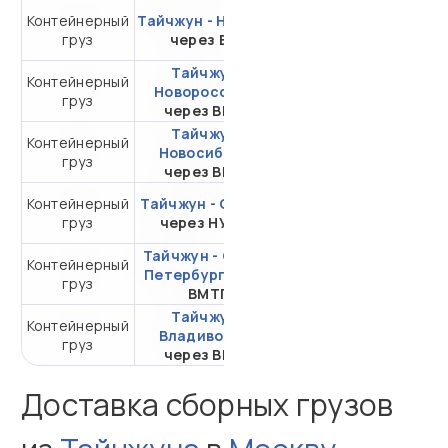
Контейнерный
Тайчжун - Находка
от 227 413,21 ₽ за
груз
через ВСК
20DC
Тайчжун -
Контейнерный
от 490 552,75 ₽ за
Новороссийск
груз
20DC
через ВМТП
Тайчжун -
Контейнерный
от 354 230,55 ₽ за
Новосибирск
груз
20DC
через ВМТП
Контейнерный
Тайчжун - Самара
от 535 077,80 ₽ за
груз
через НУТЭП
20DC
Тайчжун - Санкт-
Контейнерный
от 387 397,75 ₽ за
Петербург
через
груз
20DC
ВМТП
Тайчжун -
Контейнерный
от 136 007,77 ₽ за
Владивосток
груз
20DC
через ВМТП
Доставка сборных грузов