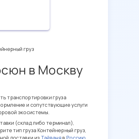
ейнерный груз
осюн в Москву
сть транспортировки груза
оформление и сопутствующие услуги
фровой экосистемы.
тавки (склад либо терминал),
рите тип груза Контейнерный груз,
ной доставки из
Тайваня
в
Россию