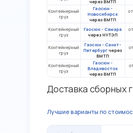
через ВМТП
Гаосюн -
Контейнерный
от
Новосибирск
груз
через ВМТП
Контейнерный
Гаосюн - Самара
от
груз
через НУТЭП
Гаосюн - Санкт-
Контейнерный
от
Петербург
через
груз
ВМТП
Гаосюн -
Контейнерный
от
Владивосток
груз
через ВМТП
Доставка сборных г
Лучшие варианты по стоимос