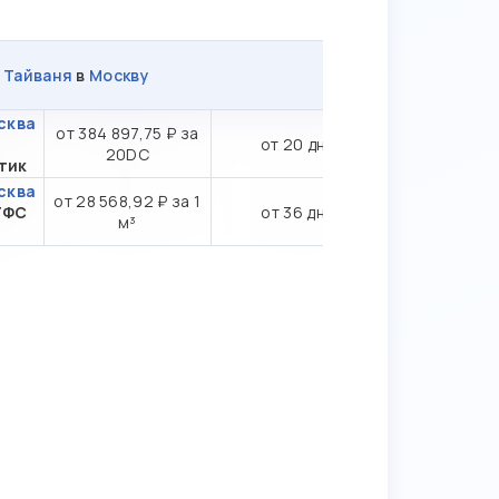
з
Тайваня
в
Москву
сква
от 384 897,75 ₽ за
от 20 дн.
20DC
тик
сква
от 28 568,92 ₽ за 1
ТФС
от 36 дн.
м³