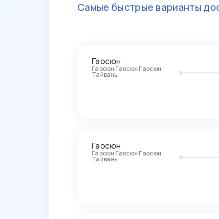
Самые быстрые варианты дос
Гаосюн
Гаосюн Гаосюн Гаосюн,
Тайвань
Гаосюн
Гаосюн Гаосюн Гаосюн,
Тайвань