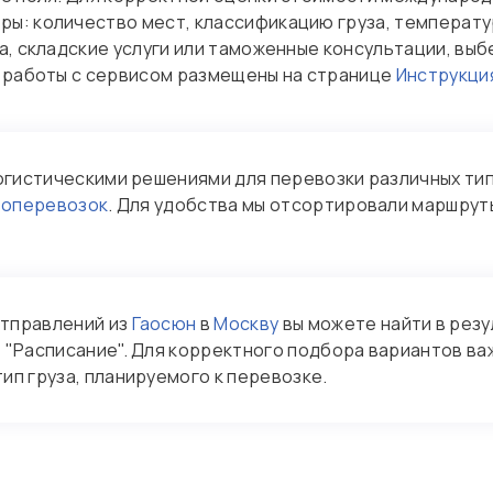
ы: количество мест, классификацию груза, температу
а, складские услуги или таможенные консультации, вы
и работы с сервисом размещены на странице
Инструкци
огистическими решениями для перевозки различных тип
зоперевозок
. Для удобства мы отсортировали маршрут
отправлений из
Гаосюн
в
Москву
вы можете найти в рез
е "Расписание". Для корректного подбора вариантов в
ип груза, планируемого к перевозке.