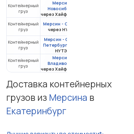
Мерсин -
Контейнерный
от 535 288,58 ₽ за
Новосибирск
груз
20DC
через Хайфон (Тр.)
Контейнерный
Мерсин - Самара
от 325 903,55 ₽ за
груз
через НУТЭП
20DC
Мерсин - Санкт-
Контейнерный
от 337 141,81 ₽ за
Петербург
через
груз
20DC
НУТЭП
Мерсин -
Контейнерный
от 343 189,86 ₽ за
Владивосток
груз
20DC
через Хайфон (Тр.)
Доставка контейнерных
грузов из
Мерсина
в
Екатеринбург
Лучшие варианты по стоимости*: