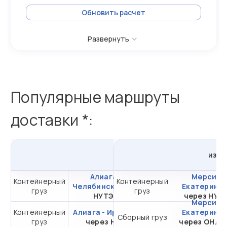
Обновить расчет
Развернуть
Популярные маршруты
доставки *:
из
Алиаги
в
Россию
из
Т
Алиага -
Мерсин -
Контейнерный
Контейнерный
от 418 547,54 ₽ за
Челябинск
через
Екатеринбу
груз
груз
20DC
НУТЭП
через НУТ
Мерсин -
Контейнерный
Алиага - Иркутск
от 231 445,91 ₽ за
Екатеринбу
Сборный груз
груз
через НЛЭ
20DC
через ОНЛ-