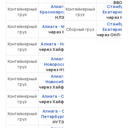
ВВО
Алиага -
Стамбул 
Контейнерный
Контейнерный
от 237 830,91 ₽ за
Красноярск
через
Екатеринбу
груз
груз
20DC
НЛЭ
через НЛ
Стамбул 
Контейнерный
Алиага - Москва
от 304 820,67 ₽ за
Сборный груз
Екатеринбу
груз
через НЛЭ
20DC
через ОНЛ-УП
Контейнерный
Алиага - Находка
от 452 121,33 ₽ за
груз
через Хайфон (Тр.)
20DC
Алиага -
Контейнерный
от 116 335,54 ₽ за
Новороссийск
груз
20DC
через НУТЭП
Алиага -
Контейнерный
от 660 370,28 ₽ за
Новосибирск
груз
20DC
через Хайфон (Тр.)
Контейнерный
Алиага - Самара
от 792 130,46 ₽ за
груз
через Хайфон (Тр.)
20DC
Алиага - Санкт-
Контейнерный
от 362 835,54 ₽ за
Петербург
через
груз
20DC
НУТЭП