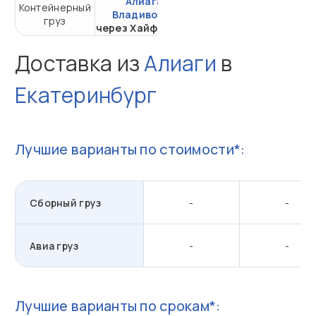
Алиага -
Контейнерный
от 452 121,33 ₽ за
Владивосток
груз
20DC
через Хайфон (Тр.)
Доставка из
Алиаги
в
Екатеринбург
Лучшие варианты по стоимости*:
Сборный груз
-
-
Авиа груз
-
-
Лучшие варианты по срокам*: