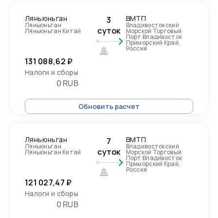
Ляньюньган
ВМТП
3
Ляньюньган
Владивостокский
суток
Ляньюньган Китай
Морской Торговый
Порт Владивосток
Приморский Край,
Россия
131 088,62 ₽
Налоги и сборы
0 RUB
Обновить расчет
Ляньюньган
ВМТП
7
Ляньюньган
Владивостокский
суток
Ляньюньган Китай
Морской Торговый
Порт Владивосток
Приморский Край,
Россия
121 027,47 ₽
Налоги и сборы
0 RUB