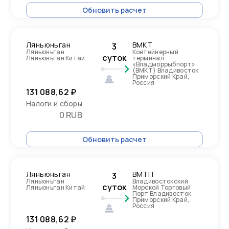
Обновить расчет
Ляньюньган
ВМКТ
3
Ляньюньган
Контейнерный
суток
Ляньюньган Китай
терминал
«Владморрыбпорт»
(ВМКТ) Владивосток
Приморский Край,
Россия
131 088,62 ₽
Налоги и сборы
0 RUB
Обновить расчет
Ляньюньган
ВМТП
3
Ляньюньган
Владивостокский
суток
Ляньюньган Китай
Морской Торговый
Порт Владивосток
Приморский Край,
Россия
131 088,62 ₽