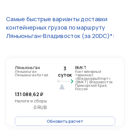
Самые быстрые варианты доставки
контейнерных грузов по маршруту
Ляньюньган-Владивосток
(за 20DC)*:
Ляньюньган
ВМКТ
3
Ляньюньган
Контейнерный
суток
Ляньюньган Китай
терминал
«Владморрыбпорт»
(ВМКТ) Владивосток
Приморский Край,
Россия
131 088,62 ₽
Налоги и сборы
0 RUB
Обновить расчет