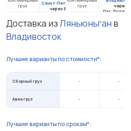
Контейнерный
Контейнерный
от 333 815,88 ₽ за
Владивост
Санкт-Петербург
груз
груз
20DC
через
через ВСК
Пас.Лоджис
Доставка из
Ляньюньган
в
Владивосток
Лучшие варианты по стоимости*:
Сборный груз
-
-
Авиа груз
-
-
Лучшие варианты по срокам*: