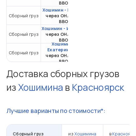
ВВО
Хошимин - Москва
Сборный груз
через ОНЛ-РКЛ
от 29 411,08 ₽ за 1 м³
ВВО
Хошимин - Иркутск
Сборный груз
через ОНЛ-РКЛ
от 23 657,74 ₽ за 1 м³
ВВО
Хошимин -
Екатеринбург
от 26 678,08 ₽ за 1
Сборный груз
через ОНЛ-РКЛ
м³
ВВО
Доставка сборных грузов
из
Хошимина
в
Красноярск
Лучшие варианты по стоимости*:
Сборный груз
из
Хошимина
в
Красноярс