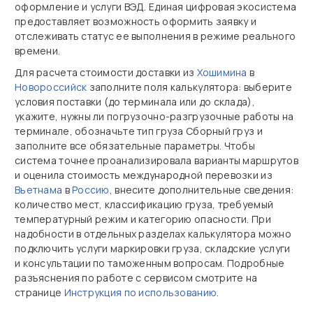
оформление и услуги ВЭД. Единая цифровая экосистема
предоставляет возможность оформить заявку и
отслеживать статус ее выполнения в режиме реального
времени.
Для расчета стоимости доставки из
Хошимина
в
Новороссийск
заполните поля калькулятора: выберите
условия поставки (до терминала или до склада),
укажите, нужны ли погрузочно‑разгрузочные работы на
терминале, обозначьте тип груза Сборный груз и
заполните все обязательные параметры. Чтобы
система точнее проанализировала варианты маршрутов
и оценила стоимость международной перевозки из
Вьетнама
в
Россию
, внесите дополнительные сведения:
количество мест, классификацию груза, требуемый
температурный режим и категорию опасности. При
надобности в отдельных разделах калькулятора можно
подключить услуги маркировки груза, складские услуги
и консультации по таможенным вопросам. Подробные
разъяснения по работе с сервисом смотрите на
странице
Инструкция по использованию
.