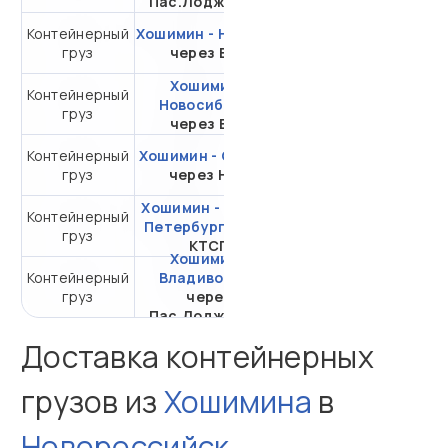
Пас.Лоджистик
Контейнерный
Хошимин - Находка
от 158 701,75 ₽ за
груз
через ВСК
20DC
Хошимин -
Контейнерный
от 305 064,75 ₽ за
Новосибирск
груз
20DC
через ВСК
Контейнерный
Хошимин - Самара
от 510 510,71 ₽ за
груз
через НЛЭ
20DC
Хошимин - Санкт-
Контейнерный
от 254 796,26 ₽ за
Петербург
через
груз
20DC
КТСП
Хошимин -
Контейнерный
Владивосток
от 104 916,11 ₽ за
груз
через
20DC
Пас.Лоджистик
Доставка контейнерных
грузов из
Хошимина
в
Новороссийск