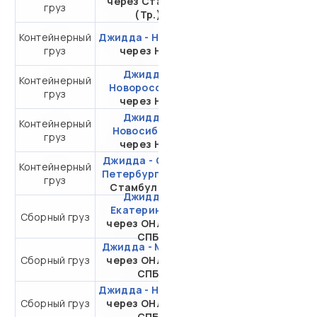
через Стамбул
груз
20DC
(Тр.)
Контейнерный
Джидда - Находка
от 481 077,40 ₽ за
груз
через НЛЭ
20DC
Джидда -
Контейнерный
от 492 662,11 ₽ за
Новороссийск
груз
20DC
через НЛЭ
Джидда -
Контейнерный
от 463 505,20 ₽ за
Новосибирск
груз
20DC
через НЛЭ
Джидда - Санкт-
Контейнерный
от 250 414,96 ₽ за
Петербург
через
груз
20DC
Стамбул (Тр.)
Джидда -
Екатеринбург
Сборный груз
от 31 375,23 ₽ за 1 м³
через ОНЛ-ЗНК
СПБ
Джидда - Москва
от 29 078,23 ₽ за 1
Сборный груз
через ОНЛ-ЗНК
м³
СПБ
Джидда - Находка
от 42 006,23 ₽ за 1
Сборный груз
через ОНЛ-ЗНК
м³
СПБ