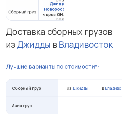
Джидда -
Новороссийск
Сборный груз
от 31 752,23 ₽ за 1 м³
через ОНЛ-ЗНК
СПБ
Доставка сборных грузов
из
Джидды
в
Владивосток
Лучшие варианты по стоимости*:
Сборный груз
из
Джидды
в
Владивост
Авиа груз
-
-