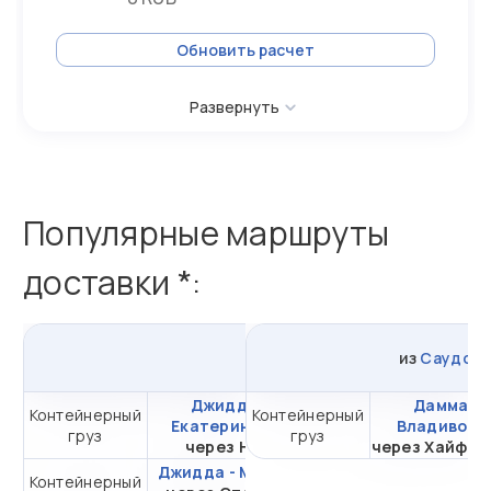
Обновить расчет
Развернуть
Популярные маршруты
доставки *:
из
Джидды
в
Россию
из
Саудовс
Джидда -
Даммам -
Контейнерный
Контейнерный
от 881 460,39 ₽ за
Екатеринбург
Владивост
груз
груз
20DC
через НЛЭ
через Хайфон 
Джидда - Москва
Контейнерный
от 436 734,46 ₽ за