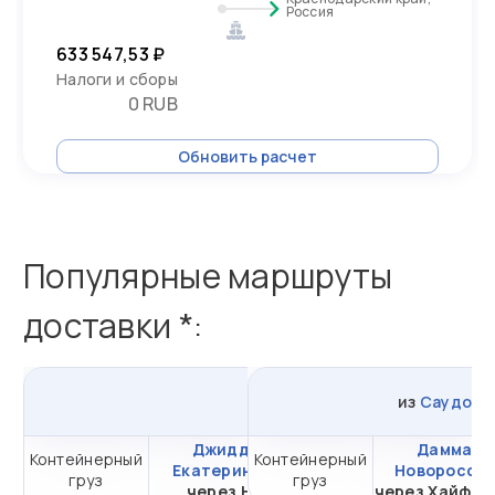
Россия
633 547,53 ₽
Налоги и сборы
0 RUB
Обновить расчет
Популярные маршруты
доставки *:
из
Джидды
в
Россию
из
Саудовск
Джидда -
Даммам -
Контейнерный
Контейнерный
от 881 460,39 ₽ за
Екатеринбург
Новоросси
груз
груз
20DC
через НЛЭ
через Хайфон 