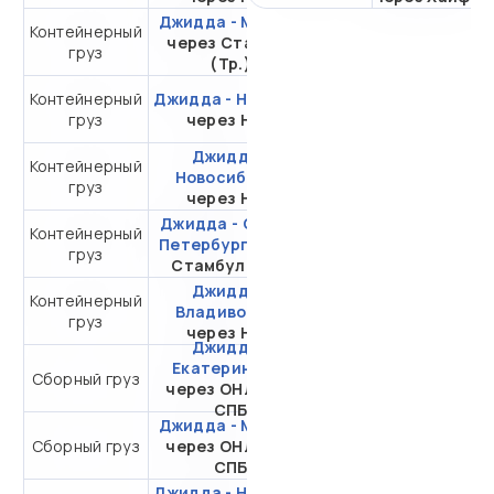
Джидда - Москва
Контейнерный
от 436 734,46 ₽ за
через Стамбул
груз
20DC
(Тр.)
Контейнерный
Джидда - Находка
от 481 077,40 ₽ за
груз
через НЛЭ
20DC
Джидда -
Контейнерный
от 463 505,20 ₽ за
Новосибирск
груз
20DC
через НЛЭ
Джидда - Санкт-
Контейнерный
от 250 414,96 ₽ за
Петербург
через
груз
20DC
Стамбул (Тр.)
Джидда -
Контейнерный
от 552 410,36 ₽ за
Владивосток
груз
20DC
через НЛЭ
Джидда -
Екатеринбург
Сборный груз
от 31 375,23 ₽ за 1 м³
через ОНЛ-ЗНК
СПБ
Джидда - Москва
от 29 078,23 ₽ за 1
Сборный груз
через ОНЛ-ЗНК
м³
СПБ
Джидда - Находка