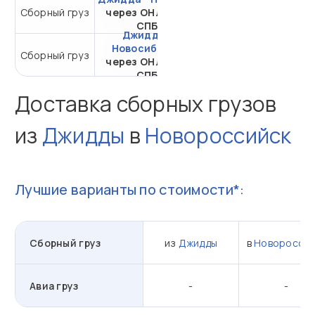
от 42 006,23 ₽ за 1
Сборный груз
через ОНЛ-ЗНК
м³
СПБ
Джидда -
Новосибирск
от 33 907,23 ₽ за 1
Сборный груз
через ОНЛ-ЗНК
м³
СПБ
Доставка сборных грузов
из
Джидды
в
Новороссийск
Лучшие варианты по стоимости*:
Сборный груз
из
Джидды
в
Новороссий
Авиа груз
-
-