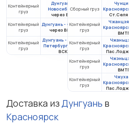
Дунгуань -
Чунцин -
Контейнерный
Новосибирск
Сборный груз
от 274 100 ₽ за 20DC
Красноярск
ч
груз
через ВСК
Ст.Селяти
Чжанцзяган
Контейнерный
Дунгуань - Самара
Контейнерный
от 382 097,50 ₽ за
Красноярск
ч
груз
через ВМТП
груз
20DC
ВМТП
Дунгуань - Санкт-
Чжаньцзян
Контейнерный
Контейнерный
от 320 700 ₽ за
Петербург
через
Красноярск
ч
груз
груз
20DC
ВСК
Пас.Лоджис
Чжэньцзян
Контейнерный
Красноярск
ч
груз
ВМТП
Чжухай -
Контейнерный
Красноярск
ч
груз
Пас.Лоджис
Доставка из
Дунгуань
в
Красноярск