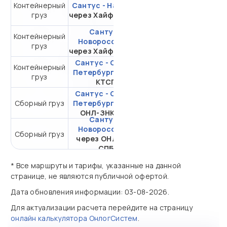
Контейнерный
Сантус - Находка
от 488 823,40 ₽ за
груз
через Хайфон (Тр.)
20DC
Сантус -
Контейнерный
от 301 276,92 ₽ за
Новороссийск
груз
20DC
через Хайфон (Тр.)
Сантус - Санкт-
Контейнерный
от 245 672,66 ₽ за
Петербург
через
груз
20DC
КТСП
Сантус - Санкт-
Сборный груз
Петербург
через
от 23 311,78 ₽ за 1 м³
ОНЛ-ЗНК СПБ
Сантус -
Новороссийск
Сборный груз
от 31 714,78 ₽ за 1 м³
через ОНЛ-ЗНК
СПБ
* Все маршруты и тарифы, указанные на данной
странице, не являются публичной офертой.
Дата обновления информации: 03-08-2026.
Для актуализации расчета перейдите на страницу
онлайн калькулятора ОнлогСистем
.