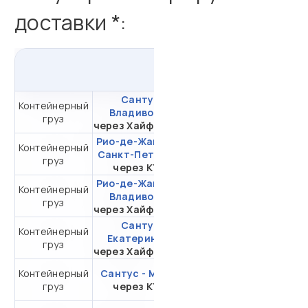
доставки *:
из
Бразилии
в
Россию
Сантус -
Контейнерный
от 485 602,32 ₽ за
Владивосток
груз
20DC
через Хайфон (Тр.)
Рио-де-Жанейро -
Контейнерный
от 349 674,08 ₽ за
Санкт-Петербург
груз
20DC
через КТСП
Рио-де-Жанейро -
Контейнерный
от 488 823,40 ₽ за
Владивосток
груз
20DC
через Хайфон (Тр.)
Сантус -
Контейнерный
от 664 670,82 ₽ за
Екатеринбург
груз
20DC
через Хайфон (Тр.)
Контейнерный
Сантус - Москва
от 420 918,32 ₽ за
груз
через КТСП
20DC