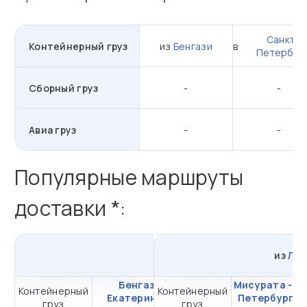
Санкт-
Контейнерный груз
из
Бенгази
в
Петербур
Сборный груз
-
-
Авиа груз
-
-
Популярные маршруты
доставки *:
из
Бенгази
в
Россию
из
Ли
Бенгази -
Мисурата - С
Контейнерный
Контейнерный
от 616 913,51 ₽ за
Екатеринбург
Петербург
ч
груз
груз
20DC