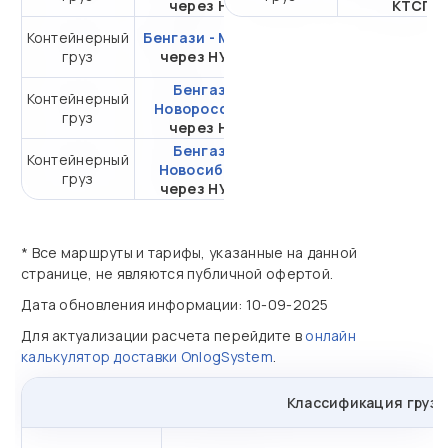
через НЛЭ
КТСП
Контейнерный
Бенгази - Москва
от 485 663,51 ₽ за
груз
через НУТЭП
20DC
Бенгази -
Контейнерный
от 232 408,90 ₽ за
Новороссийск
груз
20DC
через НЛЭ
Бенгази -
Контейнерный
от 720 198,53 ₽ за
Новосибирск
груз
20DC
через НУТЭП
* Все маршруты и тарифы, указанные на данной
странице, не являются публичной офертой.
Дата обновления информации: 10-09-2025
Для актуализации расчета перейдите в
онлайн
калькулятор доставки OnlogSystem
.
Классификация грузо