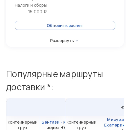
Налоги и сборы
15 000 ₽
Обновить расчет
Развернуть
Популярные маршруты
доставки *:
из
Бенгази
в
Россию
из
Л
Мисурата 
Контейнерный
Бенгази - Москва
Контейнерный
от 485 663,51 ₽ за
Екатеринбу
груз
через НУТЭП
груз
20DC