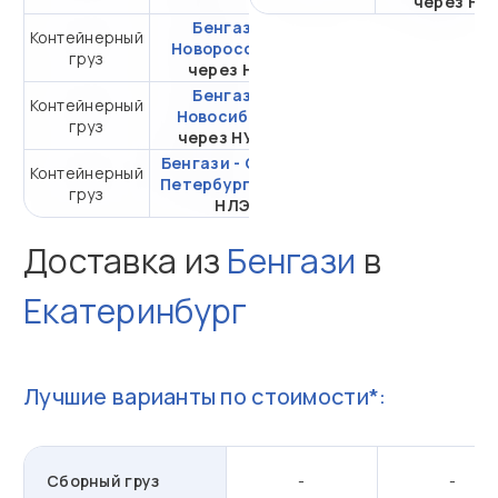
через НЛ
Бенгази -
Контейнерный
от 232 408,90 ₽ за
Новороссийск
груз
20DC
через НЛЭ
Бенгази -
Контейнерный
от 720 198,53 ₽ за
Новосибирск
груз
20DC
через НУТЭП
Бенгази - Санкт-
Контейнерный
от 543 413,51 ₽ за
Петербург
через
груз
20DC
НЛЭ
Доставка из
Бенгази
в
Екатеринбург
Лучшие варианты по стоимости*:
Сборный груз
-
-