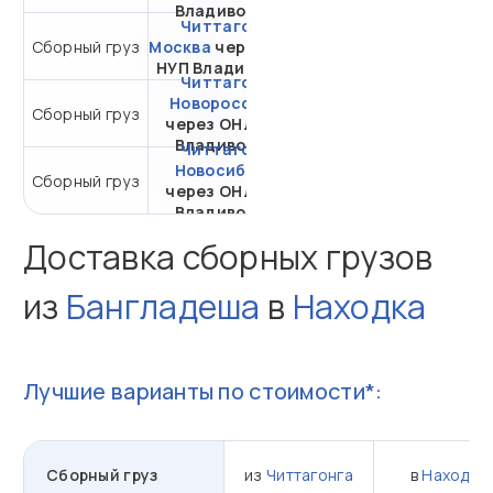
Владивосток
Читтагонг -
от 33 859,69 ₽ за 1
Сборный груз
Москва
через ОНЛ-
м³
НУП Владивосток
Читтагонг -
Новороссийск
Сборный груз
от 29 115,69 ₽ за 1 м³
через ОНЛ-НУП
Владивосток
Читтагонг -
Новосибирск
Сборный груз
от 29 218 ₽ за 1 м³
через ОНЛ-НУП
Владивосток
Доставка сборных грузов
из
Бангладеша
в
Находка
Лучшие варианты по стоимости*:
Сборный груз
из
Читтагонга
в
Находка