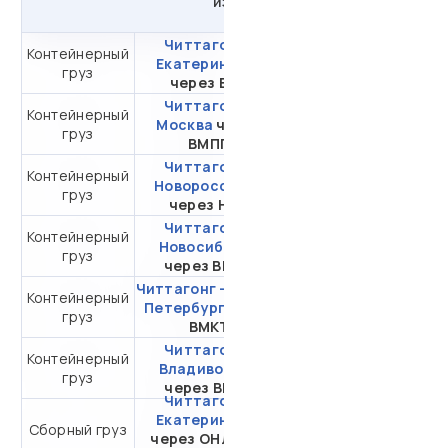
из
Бангладеша
в
Россию
Читтагонг -
Контейнерный
от 401 572,60 ₽ за
Екатеринбург
груз
20DC
через ВСК
Читтагонг -
Контейнерный
от 441 572,60 ₽ за
Москва
через
груз
20DC
ВМПП
Читтагонг -
Контейнерный
от 341 726,82 ₽ за
Новороссийск
груз
20DC
через НЛЭ
Читтагонг -
Контейнерный
от 403 465,40 ₽ за
Новосибирск
груз
20DC
через ВМТП
Читтагонг - Санкт-
Контейнерный
от 422 872,46 ₽ за
Петербург
через
груз
20DC
ВМКТ
Читтагонг -
Контейнерный
от 174 995,02 ₽ за
Владивосток
груз
20DC
через ВМКТ
Читтагонг -
Екатеринбург
Сборный груз
от 31 126,69 ₽ за 1 м³
через ОНЛ-НУП