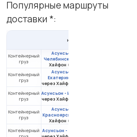
Популярные маршруты
доставки *:
из
Асунсьона
в
Россию
Асунсьон -
Контейнерный
от 858 752,36 ₽ за
Челябинск
через
груз
20DC
Хайфон (Тр.)
Асунсьон -
Контейнерный
от 865 432,90 ₽ за
Екатеринбург
груз
20DC
через Хайфон (Тр.)
Контейнерный
Асунсьон - Иркутск
от 650 539,77 ₽ за
груз
через Хайфон (Тр.)
20DC
Асунсьон -
Контейнерный
от 650 539,77 ₽ за
Красноярск
через
груз
20DC
Хайфон (Тр.)
Контейнерный
Асунсьон - Москва
от 533 111,55 ₽ за
груз
через Хайфон (Тр.)
20DC