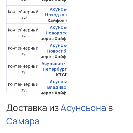
Асунсьон -
Контейнерный
от 466 598,10 ₽ за
Находка
через
груз
20DC
Хайфон (Тр.)
Асунсьон -
Контейнерный
от 545 432,90 ₽ за
Новороссийск
груз
20DC
через Хайфон (Тр.)
Асунсьон -
Контейнерный
от 670 539,77 ₽ за
Новосибирск
груз
20DC
через Хайфон (Тр.)
Асунсьон - Санкт-
Контейнерный
от 357 444,15 ₽ за
Петербург
через
груз
20DC
КТСП
Асунсьон -
Контейнерный
от 523 727,75 ₽ за
Владивосток
груз
20DC
через Хайфон (Тр.)
Доставка из
Асунсьона
в
Самара