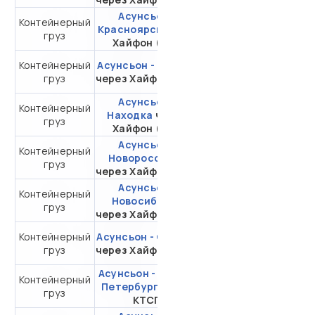
Асунсьон -
Контейнерный
от 650 539,77 ₽ за
Красноярск
через
груз
20DC
Хайфон (Тр.)
Контейнерный
Асунсьон - Москва
от 533 111,55 ₽ за
груз
через Хайфон (Тр.)
20DC
Асунсьон -
Контейнерный
от 466 598,10 ₽ за
Находка
через
груз
20DC
Хайфон (Тр.)
Асунсьон -
Контейнерный
от 545 432,90 ₽ за
Новороссийск
груз
20DC
через Хайфон (Тр.)
Асунсьон -
Контейнерный
от 670 539,77 ₽ за
Новосибирск
груз
20DC
через Хайфон (Тр.)
Контейнерный
Асунсьон - Самара
от 633 985,74 ₽ за
груз
через Хайфон (Тр.)
20DC
Асунсьон - Санкт-
Контейнерный
от 357 444,15 ₽ за
Петербург
через
груз
20DC
КТСП