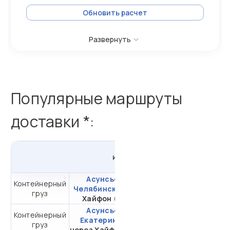
Обновить расчет
Развернуть
Популярные маршруты
доставки *:
из
Асунсьона
в
Россию
Асунсьон -
Контейнерный
от 858 752,36 ₽ за
Челябинск
через
груз
20DC
Хайфон (Тр.)
Асунсьон -
Контейнерный
от 865 432,90 ₽ за
Екатеринбург
груз
20DC
через Хайфон (Тр.)