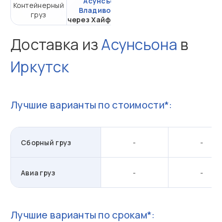
Асунсьон -
Контейнерный
от 523 727,75 ₽ за
Владивосток
груз
20DC
через Хайфон (Тр.)
Доставка из
Асунсьона
в
Иркутск
Лучшие варианты по стоимости*:
Сборный груз
-
-
Авиа груз
-
-
Лучшие варианты по срокам*: