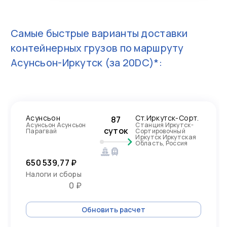
Самые быстрые варианты доставки
контейнерных грузов по маршруту
Асунсьон-Иркутск
(за 20DC)*:
Асунсьон
Ст.Иркутск-Сорт.
87
Асунсьон Асунсьон
Станция Иркутск-
суток
Парагвай
Сортировочный
Иркутск Иркутская
Область, Россия
650 539,77 ₽
Налоги и сборы
0 ₽
Обновить расчет