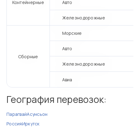
Контейнерные
Авто
Железнодорожные
Морские
Авто
Сборные
Железнодорожные
Авиа
География перевозок:
Парагвай
Асунсьон
Россия
Иркутск