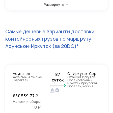
Развернуть
Самые дешевые варианты доставки
контейнерных грузов по маршруту
Асунсьон-Иркутск
(за 20DC)*:
Асунсьон
Ст.Иркутск-Сорт.
87
Асунсьон Асунсьон
Станция Иркутск-
суток
Парагвай
Сортировочный
Иркутск Иркутская
Область, Россия
650 539,77 ₽
Налоги и сборы
0 ₽